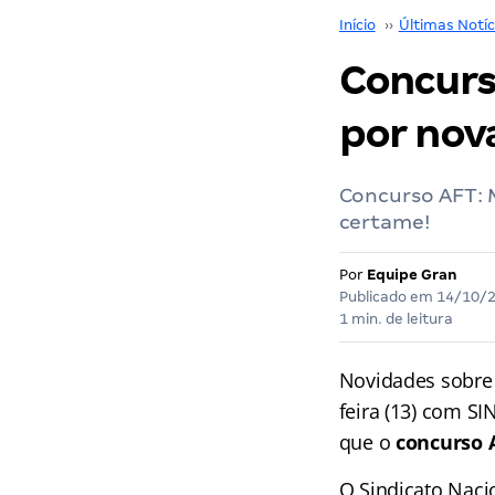
Início
››
Últimas Notíc
Concurs
por nov
Concurso AFT: M
certame!
Por
Equipe Gran
Publicado em
14/10/
1 min. de leitura
Novidades sobre
feira (13) com SI
que o
concurso 
O Sindicato Naci