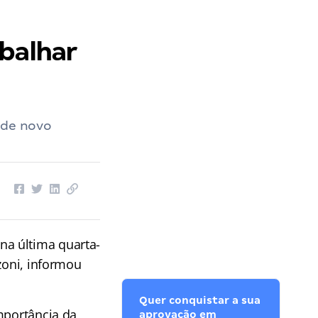
abalhar
 de novo
a última quarta-
zoni, informou
Quer conquistar a sua
mportância da
aprovação em