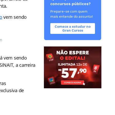
concursos públicos?
nta.
Prepare-se com quem
ho
vem sendo
mais entende do assunto!
Comece a estudar no
Gran Cursos
em
já vem sendo
INAIT, a carreira
ras
xclusiva de