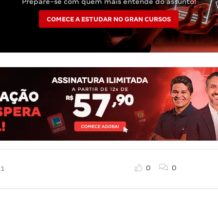
Prepare-se com quem mais entende do assunto!
COMECE A ESTUDAR NO GRAN CURSOS
0
0
21