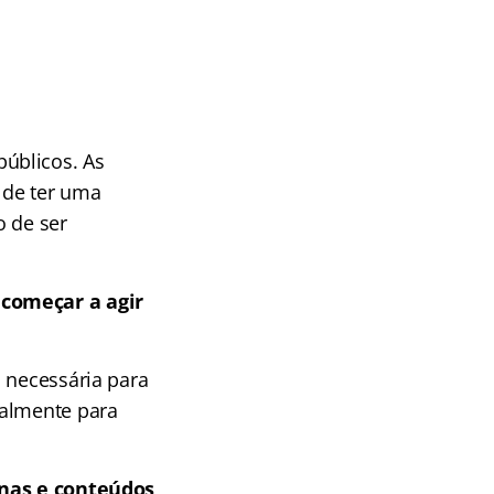
úblicos. As
 de ter uma
o de ser
 começar a agir
 necessária para
almente para
linas e conteúdos