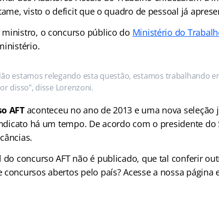
tame, visto o deficit que o quadro de pessoal já aprese
ministro, o concurso público do
Ministério do Trabal
inistério.
Não estamos relegando esta questão, estamos trabalhando 
vor disso”, disse Lorenzoni.
so AFT
aconteceu no ano de 2013 e uma nova seleção 
sindicato há um tempo. De acordo com o presidente do S
câncias.
 do concurso AFT não é publicado, que tal conferir out
 concursos abertos pelo país? Acesse a nossa página e