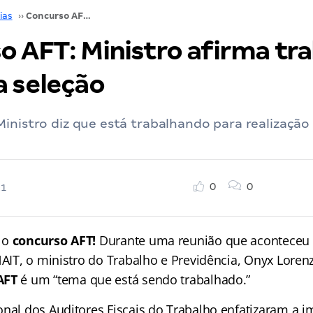
ias
››
Concurso AFT: Ministro afirma trabalhar por nova seleção
o AFT: Ministro afirma tr
a seleção
inistro diz que está trabalhando para realização
0
0
21
 o
concurso AFT!
Durante uma reunião que aconteceu n
NAIT, o ministro do Trabalho e Previdência, Onyx Loren
AFT
é um “tema que está sendo trabalhado.”
onal dos Auditores Fiscais do Trabalho enfatizaram a i