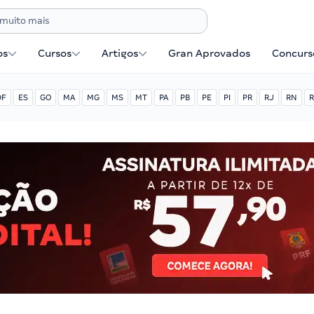
os
Cursos
Artigos
Gran Aprovados
Concurse
DF
ES
GO
MA
MG
MS
MT
PA
PB
PE
PI
PR
RJ
RN
R