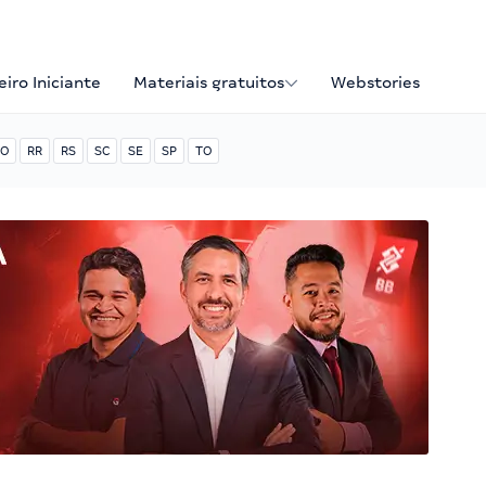
iro Iniciante
Materiais gratuitos
Webstories
O
RR
RS
SC
SE
SP
TO