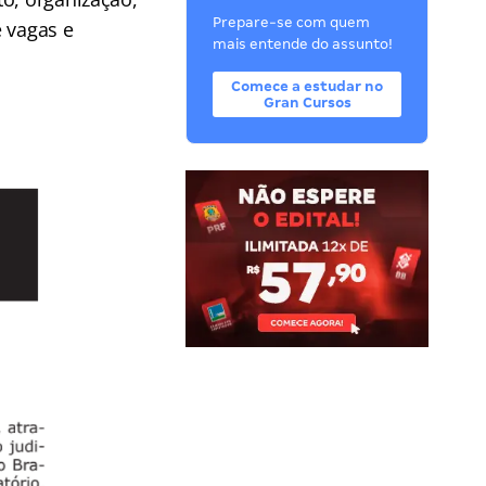
Prepare-se com quem
e vagas e
mais entende do assunto!
Comece a estudar no
Gran Cursos