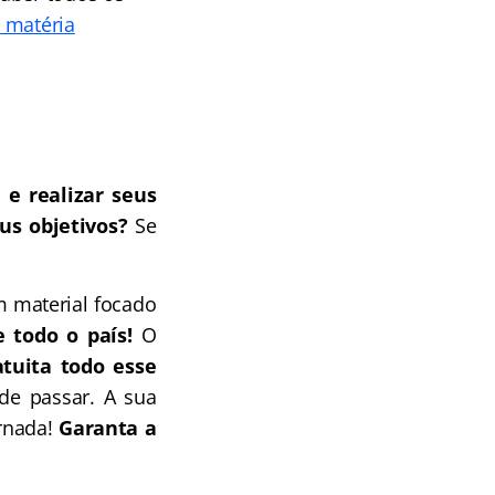
a matéria
 e realizar seus
us objetivos?
Se
 material focado
e todo o país!
O
tuita todo esse
de passar. A sua
ornada!
Garanta a