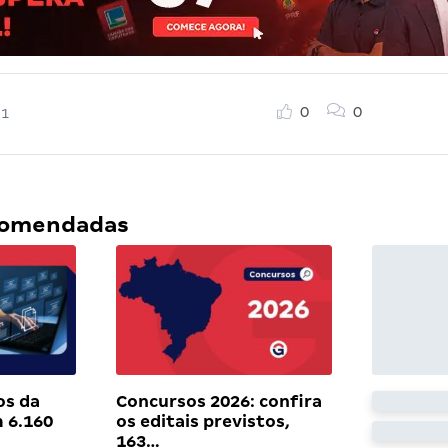
0
0
21
ecomendadas
os da
Concursos 2026: confira
 6.160
os editais previstos,
163…