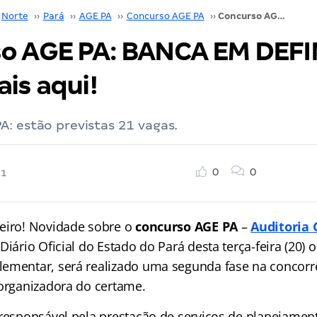
Norte
››
Pará
››
AGE PA
››
Concurso AGE PA
››
Concurso AGE PA: BANCA EM DEFINIÇÃO. Saiba mais aqui!
o AGE PA: BANCA EM DEFI
is aqui!
: estão previstas 21 vagas.
0
0
21
eiro! Novidade sobre o
concurso AGE PA
–
Auditoria 
Diário Oficial do Estado do Pará desta terça-feira (20) 
ementar, será realizado uma segunda fase na concorr
 organizadora do certame.
 responsável pela prestação de serviços de planejamen