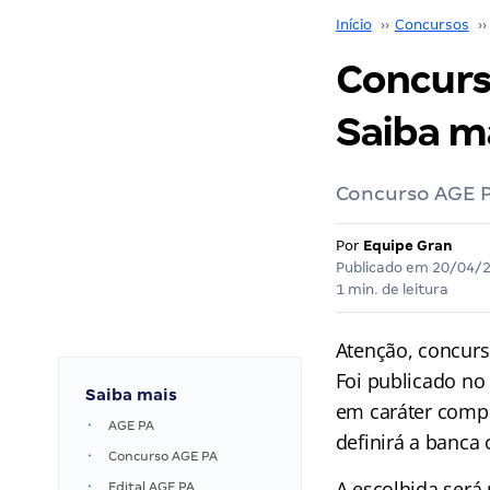
Início
››
Concursos
››
Concurs
Saiba ma
Concurso AGE PA
Por
Equipe Gran
Publicado em
20/04/
1 min. de leitura
Atenção, concurs
Foi publicado no 
Saiba mais
em caráter compl
AGE PA
definirá a banca
Concurso AGE PA
A escolhida será
Edital AGE PA