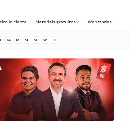
iro Iniciante
Materiais gratuitos
Webstories
O
RR
RS
SC
SE
SP
TO