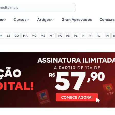
os
Cursos
Artigos
Gran Aprovados
Concurse
DF
ES
GO
MA
MG
MS
MT
PA
PB
PE
PI
PR
RJ
RN
R