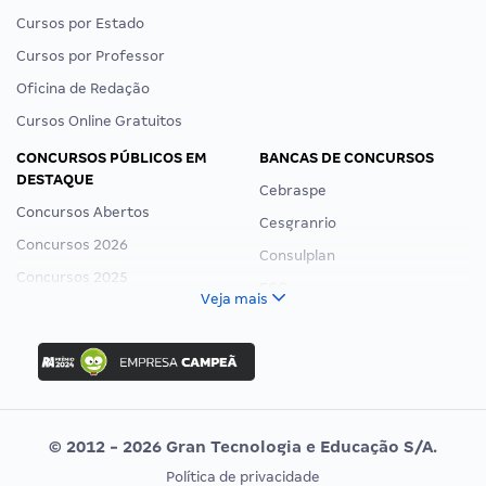
Cursos por Estado
Cursos por Professor
Oficina de Redação
Cursos Online Gratuitos
CONCURSOS PÚBLICOS EM
BANCAS DE CONCURSOS
DESTAQUE
Cebraspe
Concursos Abertos
Cesgranrio
Concursos 2026
Consulplan
Concursos 2025
FCC
Veja mais
Concurso Nacional Unificado
FGV
Concurso Ibama
Idecan
Concurso MPU
Selecon
Editais publicados
Uniase
© 2012 - 2026 Gran Tecnologia e Educação S/A.
Vunesp
Política de privacidade