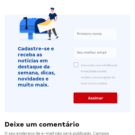
Cadastre-se e
receba as
notícias em
Concordo com a Política de
destaque da
Privacidade e aceito
semana, dicas,
receber comunicações do
novidades e
Gran Cursos Online.
muito mais.
Deixe um comentário
O seu endereço de e-mail não será publicado.
Campos