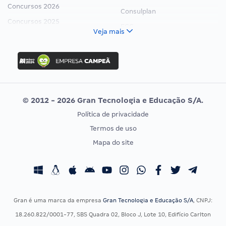
Concursos 2026
Consulplan
Concursos 2025
FCC
Veja mais
Concurso Nacional Unificado
FGV
Concurso Ibama
Idecan
Concurso MPU
Selecon
Editais publicados
Uniase
© 2012 - 2026 Gran Tecnologia e Educação S/A.
Vunesp
Política de privacidade
CONCURSOS POR PROFISSÃO
EXAME DE ORDEM
Termos de uso
Concursos Administrativos
OAB
Mapa do site
Concursos Educação
Prova OAB
Concursos Fiscais
Calendário OAB
Concursos Jurídicos
Questões OAB
Concursos Militares
Recursos OAB
Gran é uma marca da empresa
Gran Tecnologia e Educação S/A
, CNPJ:
Concursos Policiais
Exame de Ordem
18.260.822/0001-77, SBS Quadra 02, Bloco J, Lote 10, Edifício Carlton
Concursos Saúde