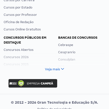
Cursos por Carreira
Cursos por Estado
Cursos por Professor
Oficina de Redação
Cursos Online Gratuitos
CONCURSOS PÚBLICOS EM
BANCAS DE CONCURSOS
DESTAQUE
Cebraspe
Concursos Abertos
Cesgranrio
Concursos 2026
Consulplan
Concursos 2025
FCC
Veja mais
Concurso Nacional Unificado
FGV
Concurso Ibama
Idecan
Concurso MPU
Selecon
Editais publicados
Uniase
© 2012 - 2026 Gran Tecnologia e Educação S/A.
Vunesp