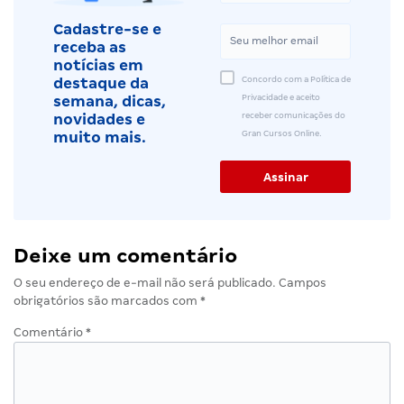
Cadastre-se e
receba as
notícias em
Concordo com a Política de
destaque da
Privacidade e aceito
semana, dicas,
receber comunicações do
novidades e
Gran Cursos Online.
muito mais.
Deixe um comentário
O seu endereço de e-mail não será publicado.
Campos
obrigatórios são marcados com
*
Comentário
*