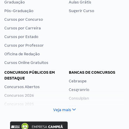
Graduação
Aulas Grátis
Pós-Graduação
Sugerir Curso
Cursos por Concurso
Cursos por Carreira
Cursos por Estado
Cursos por Professor
Oficina de Redação
Cursos Online Gratuitos
CONCURSOS PÚBLICOS EM
BANCAS DE CONCURSOS
DESTAQUE
Cebraspe
Concursos Abertos
Cesgranrio
Concursos 2026
Consulplan
Concursos 2025
FCC
Veja mais
Concurso Nacional Unificado
FGV
Concurso Ibama
Idecan