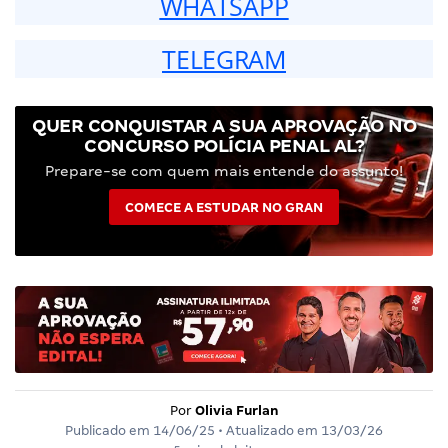
WHATSAPP
TELEGRAM
QUER CONQUISTAR A SUA APROVAÇÃO NO
CONCURSO POLÍCIA PENAL AL?
Prepare-se com quem mais entende do assunto!
COMECE A ESTUDAR NO GRAN
Por
Olivia Furlan
Publicado em
14/06/25
• Atualizado em
13/03/26