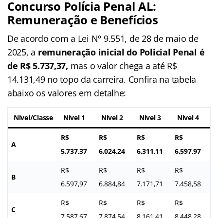
Concurso Polícia Penal AL:
Remuneração e Benefícios
De acordo com a Lei Nº 9.551, de 28 de maio de
2025, a
remuneração inicial do Policial Penal é
de R$ 5.737,37,
mas o valor chega a até R$
14.131,49 no topo da carreira. Confira na tabela
abaixo os valores em detalhe:
Nível/Classe
Nível 1
Nível 2
Nível 3
Nível 4
R$
R$
R$
R$
A
5.737,37
6.024,24
6.311,11
6.597,97
R$
R$
R$
R$
B
6.597,97
6.884,84
7.171,71
7.458,58
R$
R$
R$
R$
C
7.587,67
7.874,54
8.161,41
8.448,28