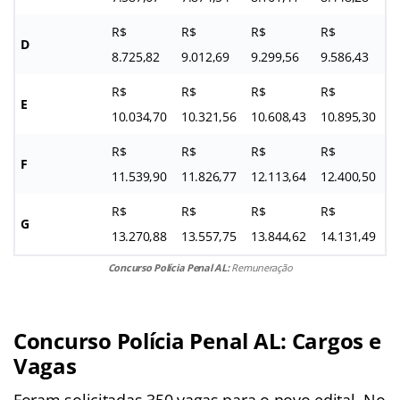
R$
R$
R$
R$
D
8.725,82
9.012,69
9.299,56
9.586,43
R$
R$
R$
R$
E
10.034,70
10.321,56
10.608,43
10.895,30
R$
R$
R$
R$
F
11.539,90
11.826,77
12.113,64
12.400,50
R$
R$
R$
R$
G
13.270,88
13.557,75
13.844,62
14.131,49
Concurso Polícia Penal AL:
Remuneração
Concurso Polícia Penal AL: Cargos e
Vagas