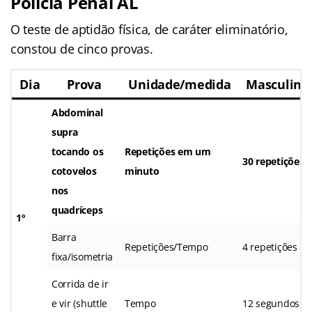
Polícia Penal AL
O teste de aptidão física, de caráter eliminatório,
constou de cinco provas.
Dia
Prova
Unidade/medida
Masculino
Abdominal
supra
tocando os
Repetições em um
30 repetições
cotovelos
minuto
nos
quadríceps
1º
Barra
Repetições/Tempo
4 repetições
fixa/isometria
Corrida de ir
e vir (shuttle
Tempo
12 segundos