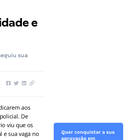
idade e
seguiu sua
edicarem aos
olicial. De
io viu que os
Quer conquistar a sua
l e sua vaga no
aprovação em