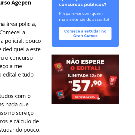
urso Agepen
concursos públicos?
Prepare-se com quem
mais entende do assunto!
a área policia,
“Comecei a
Comece a estudar no
Gran Cursos
a policial, pouco
 dediquei a este
ou o concurso
meço a me
 edital e tudo
estudos com o
mas nada que
nso no serviço
os e cálculo de
estudando pouco.