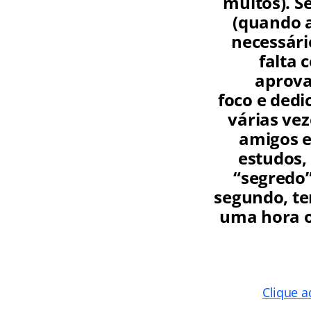
muitos). S
(quando a
necessári
falta 
aprova
foco e dedi
várias vez
amigos e
estudos,
“segredo”
segundo, te
uma hora o
Clique a