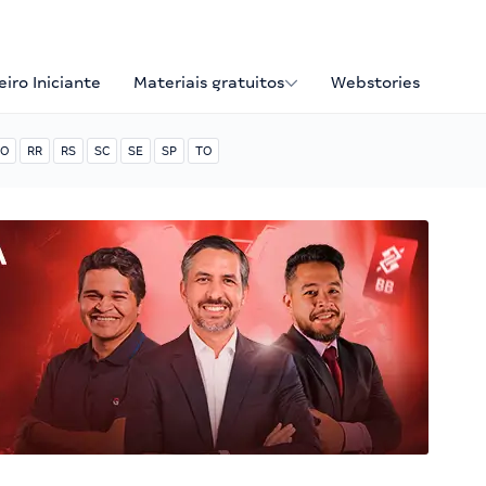
iro Iniciante
Materiais gratuitos
Webstories
O
RR
RS
SC
SE
SP
TO