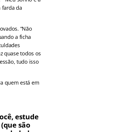
 farda da
rovados. “Não
uando a ficha
iculdades
z quase todos os
ressão, tudo isso
ara quem está em
você, estude
 (que são