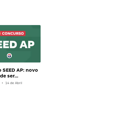
o SEED AP: novo
ode ser…
•
14 de Abril