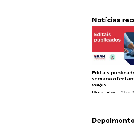
Notícias r
Editais publicad
semana ofertam
vagas…
Olivia Furlan
•
31 de M
Depoimentos