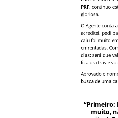
PRF
, continuo e
gloriosa.
O Agente conta a
acreditei, pedi 
caiu foi muito e
enfrentadas. Com
dias: será que va
fica pra trás e v
Aprovado e nom
busca de uma car
“Primeiro: 
muito, n