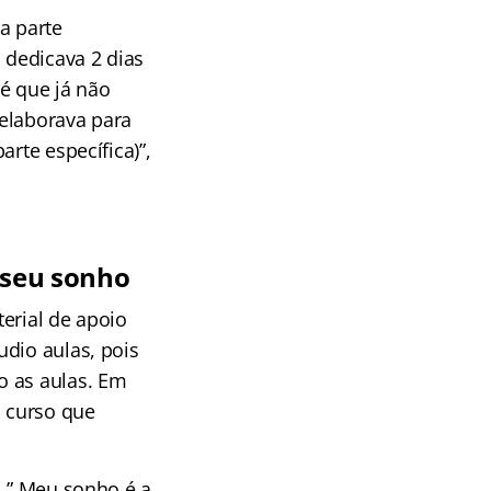
a parte
 dedicava 2 dias
é que já não
 elaborava para
rte específica)”,
 seu sonho
erial de apoio
udio aulas, pois
o as aulas. Em
 curso que
. ” Meu sonho é a