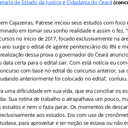
etaria de Estado da Justiça e Cidadania do Ceará
(conc
em Cajazeiras, Patrese iniciou seus estudos com foco n
rminado em tornar seu sonho realidade e assim o fez. 
cursos no início de 2017, focado exclusivamente na áre
 ano surge o edital de agente penitenciário do RN e me
a realização dessa prova o governador do Ceará anunci
 data certa para o edital sair. Com está notícia eu co
oncurso com base no edital do concurso anterior, sai o
udando anteriormente foi colocado no edital’, conluiu.
va uma dificuldade em sua vida, que era conciliar os 
 dia. Sua rotina de trabalho o atrapalhava um pouco, 
os estudos e nem o fazia parar. Os momentos de desca
xclusivamente aos estudos. Era com uso de cronômetr
tudava, para aproveitar e ter noção se estava ou não 