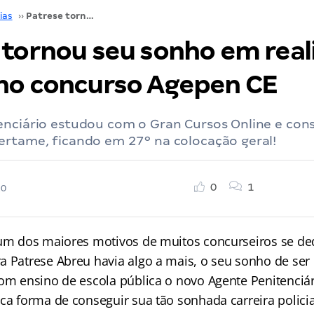
ias
››
Patrese tornou seu sonho em realidade e passou no concurso Agepen CE
 tornou seu sonho em real
no concurso Agepen CE
enciário estudou com o Gran Cursos Online e con
ertame, ficando em 27º na colocação geral!
0
1
20
 um dos maiores motivos de muitos concurseiros se d
 Patrese Abreu havia algo a mais, o seu sonho de ser p
com ensino de escola pública o novo Agente Penitenciár
ca forma de conseguir sua tão sonhada carreira policia