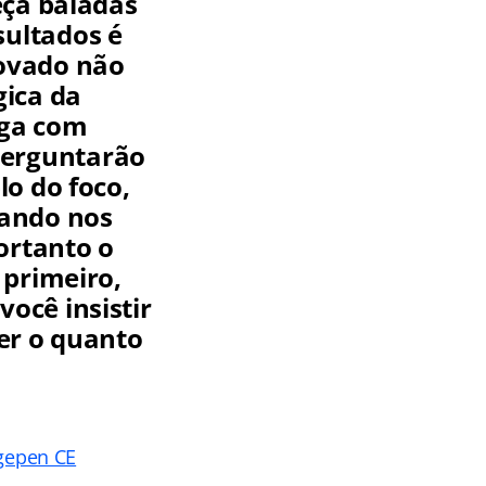
eça baladas
sultados é
rovado não
gica da
ega com
 perguntarão
lo do foco,
rando nos
ortanto o
 primeiro,
ocê insistir
er o quanto
Agepen CE