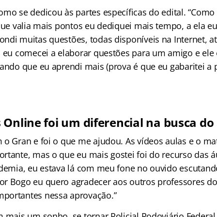
omo se dedicou às partes específicas do edital. “Como 
que valia mais pontos eu dediquei mais tempo, a ela eu
ndi muitas questões, todas disponíveis na Internet, at
o eu comecei a elaborar questões para um amigo e ele
ando que eu aprendi mais (prova é que eu gabaritei a pa
 Online foi um diferencial na busca do
 o Gran e foi o que me ajudou. As vídeos aulas e o mat
rtante, mas o que eu mais gostei foi do recurso das á
ademia, eu estava lá com meu fone no ouvido escutand
r Bogo eu quero agradecer aos outros professores do
portantes nessa aprovação.”
m mais um sonho, se tornar Policial Rodoviário Federal