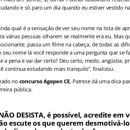
studando e só paro um dia quando eu estiver vestido na
inda qual é a sensação de ver seu nome na lista de ap
para várias pessoas olharem se realmente era eu. Mas q
mocionante, passa um filme na cabeça, de todas as dif
 seu nome lá você responde a uma pergunta que se fa
le a pena e vai dar certo? Deu certo, medo, angústia, p
ocê continua estudando mais tranquilo”, finalizou.
eado no
concurso Agepen CE
, Patrese dá uma dica p
reira pública.
NÃO DESISTA, é possível, acredite em 
ão escute os que querem desmotivá-lo