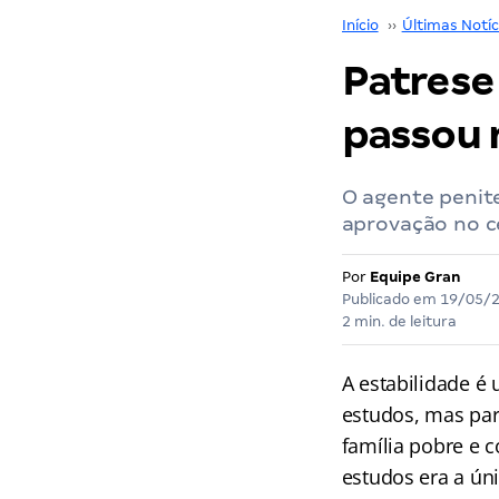
Início
››
Últimas Notíc
Patrese
passou 
O agente penit
aprovação no c
Por
Equipe Gran
Publicado em
19/05/
2 min. de leitura
A estabilidade é
estudos, mas para
família pobre e 
estudos era a úni