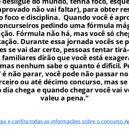
e desligue do mundo, tenha foco, esqu
provado não vai faltar), para obter re
o foco e disciplina. Quando você é ap
concurseiros pedindo uma fórmula má
ção. Fórmula não há, mas você só ch
cação. Durante essa jornada vocês se
es se vai dar certo, pessoas tentar tirá-
 familiares dirão que você está exage
 mas nenhum sabe o quanto é difícil. P
 é não parar, você pode não passar no
rceiro ou até décimo concurso, mas se v
 dia chega e quando chegar você vai v
valeu a pena.”
qui e confira todas as informações sobre o concurso 