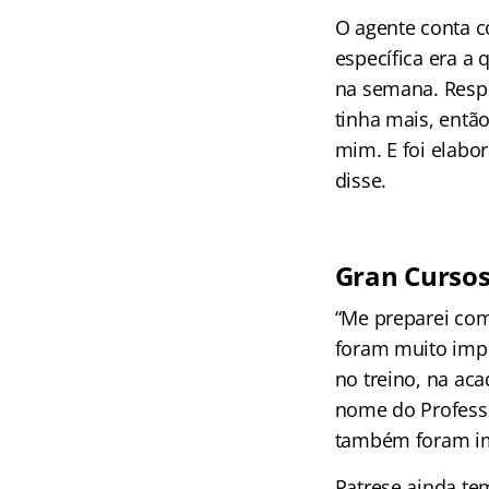
O agente conta c
específica era a 
na semana. Respo
tinha mais, entã
mim. E foi elabor
disse.
Gran Cursos
“Me preparei com
foram muito impo
no treino, na ac
nome do Professo
também foram im
Patrese ainda te