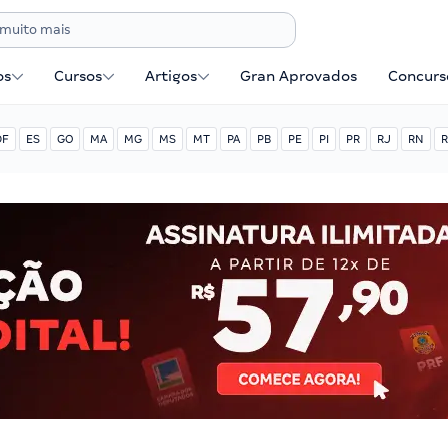
os
Cursos
Artigos
Gran Aprovados
Concurse
DF
ES
GO
MA
MG
MS
MT
PA
PB
PE
PI
PR
RJ
RN
R