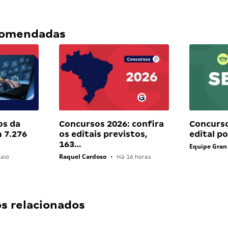
ecomendadas
os da
Concursos 2026: confira
Concurs
 7.276
os editais previstos,
edital p
163…
Equipe Gran
Raquel Cardoso
aio
•
Há 16 horas
 relacionados