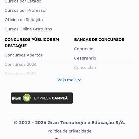
Cursos por Estado
Cursos por Professor
Oficina de Redação
Cursos Online Gratuitos
CONCURSOS PÚBLICOS EM
BANCAS DE CONCURSOS
DESTAQUE
Cebraspe
Concursos Abertos
Cesgranrio
Concursos 2026
Consulplan
Concursos 2025
FCC
Veja mais
Concurso Nacional Unificado
FGV
Concurso Ibama
Idecan
Concurso MPU
Selecon
Editais publicados
Uniase
© 2012 - 2026 Gran Tecnologia e Educação S/A.
Vunesp
Política de privacidade
CONCURSOS POR PROFISSÃO
EXAME DE ORDEM