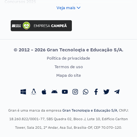
Concursos 2025
FCC
Veja mais
Concurso Nacional Unificado
FGV
Concurso Ibama
Idecan
Concurso MPU
Selecon
Editais publicados
Uniase
© 2012 - 2026 Gran Tecnologia e Educação S/A.
Vunesp
Política de privacidade
CONCURSOS POR PROFISSÃO
EXAME DE ORDEM
Termos de uso
Concursos Administrativos
OAB
Mapa do site
Concursos Educação
Prova OAB
Concursos Fiscais
Calendário OAB
Concursos Jurídicos
Questões OAB
Concursos Militares
Recursos OAB
Gran é uma marca da empresa
Gran Tecnologia e Educação S/A
, CNPJ:
Concursos Policiais
Exame de Ordem
18.260.822/0001-77, SBS Quadra 02, Bloco J, Lote 10, Edifício Carlton
Concursos Saúde
Tower, Sala 201, 2º Andar, Asa Sul, Brasília-DF, CEP 70.070-120.
Concursos Tribunais