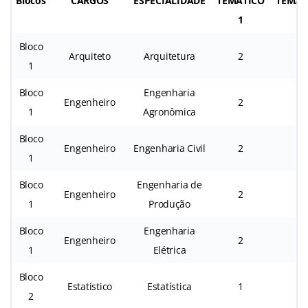
Blocos
CARGOS
ESPECIALIDADE
TEMÁTICO
TEMÁT
1
2
Bloco
Arquiteto
Arquitetura
2
2
1
Bloco
Engenharia
Engenheiro
2
1
1
Agronômica
Bloco
Engenheiro
Engenharia Civil
2
1
1
Bloco
Engenharia de
Engenheiro
2
1
1
Produção
Bloco
Engenharia
Engenheiro
2
1
1
Elétrica
Bloco
Estatístico
Estatística
1
2
2