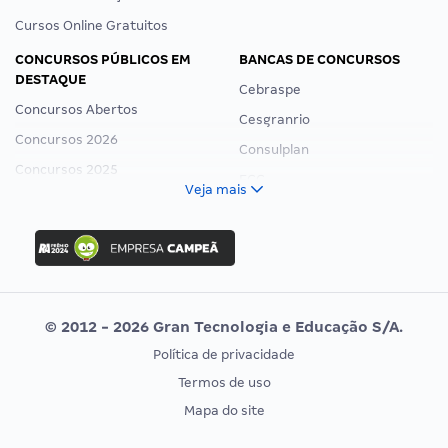
Cursos Online Gratuitos
CONCURSOS PÚBLICOS EM
BANCAS DE CONCURSOS
DESTAQUE
Cebraspe
Concursos Abertos
Cesgranrio
Concursos 2026
Consulplan
Concursos 2025
FCC
Veja mais
Concurso Nacional Unificado
FGV
Concurso Ibama
Idecan
Concurso MPU
Selecon
Editais publicados
Uniase
© 2012 - 2026 Gran Tecnologia e Educação S/A.
Vunesp
Política de privacidade
CONCURSOS POR PROFISSÃO
EXAME DE ORDEM
Termos de uso
Concursos Administrativos
OAB
Mapa do site
Concursos Educação
Prova OAB