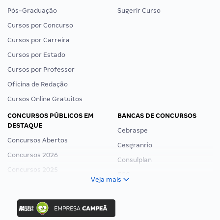
Pós-Graduação
Sugerir Curso
Cursos por Concurso
Cursos por Carreira
Cursos por Estado
Cursos por Professor
Oficina de Redação
Cursos Online Gratuitos
CONCURSOS PÚBLICOS EM
BANCAS DE CONCURSOS
DESTAQUE
Cebraspe
Concursos Abertos
Cesgranrio
Concursos 2026
Consulplan
Concursos 2025
FCC
Veja mais
Concurso Nacional Unificado
FGV
Concurso Ibama
Idecan
Concurso MPU
Selecon