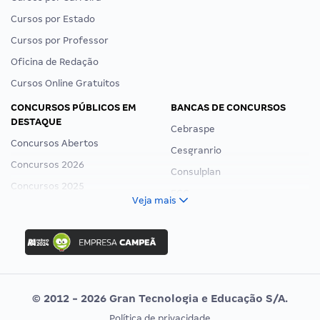
Cursos por Estado
Cursos por Professor
Oficina de Redação
Cursos Online Gratuitos
CONCURSOS PÚBLICOS EM
BANCAS DE CONCURSOS
DESTAQUE
Cebraspe
Concursos Abertos
Cesgranrio
Concursos 2026
Consulplan
Concursos 2025
FCC
Veja mais
Concurso Nacional Unificado
FGV
Concurso Ibama
Idecan
Concurso MPU
Selecon
Editais publicados
Uniase
© 2012 - 2026 Gran Tecnologia e Educação S/A.
Vunesp
Política de privacidade