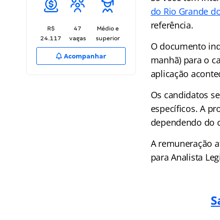
do Rio Grande d
referência.
R$
47
Médio e
24.117
vagas
superior
O documento indi
Acompanhar
manhã) para o car
aplicação aconte
Os candidatos se
específicos. A p
dependendo do ca
A remuneração at
para Analista Legi
S