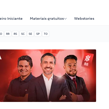
iro Iniciante
Materiais gratuitos
Webstories
O
RR
RS
SC
SE
SP
TO