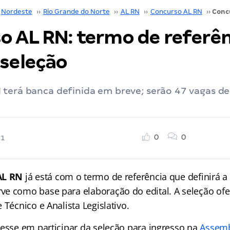
Nordeste
››
Rio Grande do Norte
››
AL RN
››
Concurso AL RN
››
o AL RN: termo de referên
 seleção
terá banca definida em breve; serão 47 vagas de
0
0
21
AL RN
já está com o termo de referência que definirá a
e como base para elaboração do edital. A seleção ofe
 Técnico e Analista Legislativo.
resse em participar da seleção para ingresso na
Assembl