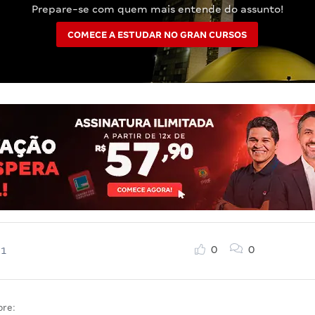
Prepare-se com quem mais entende do assunto!
COMECE A ESTUDAR NO GRAN CURSOS
0
0
21
bre: