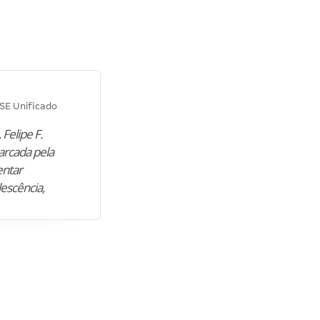
Diana M.
SE Unificado
Concurso SEPLAG CE
 Felipe F.
“Natural de Juazeiro do Norte (CE),
arcada pela
M. encontrou nos estudos o cami
entar
para construir uma nova fase da vi
lescência,
profissional. Após…”