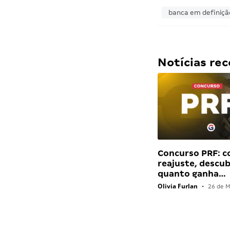
banca em definiçã
Notícias r
Concurso PRF: 
reajuste, descu
quanto ganha…
Olivia Furlan
•
26 de M