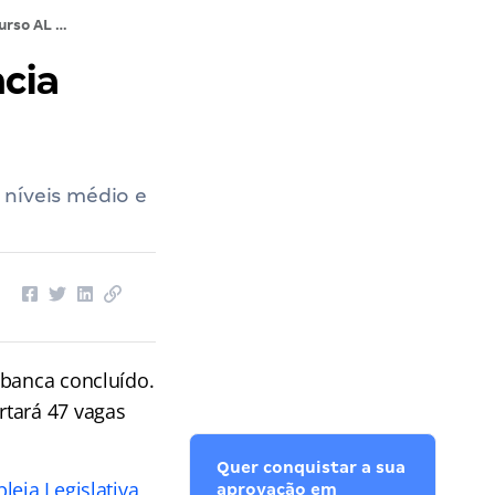
Concurso AL RN: termo de referência detalha seleção
cia
 níveis médio e
 banca concluído.
rtará 47 vagas
Quer conquistar a sua
eia Legislativa
aprovação em