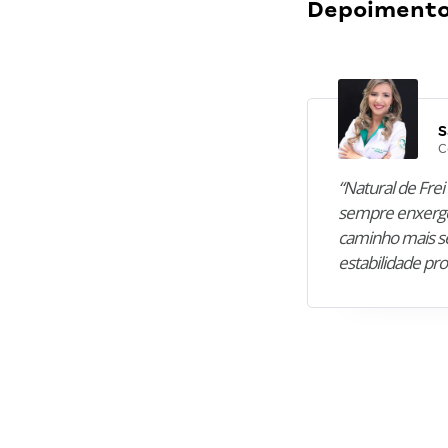
Depoimentos
S
C
“Natural de Frei 
sempre enxergo
caminho mais se
estabilidade pro