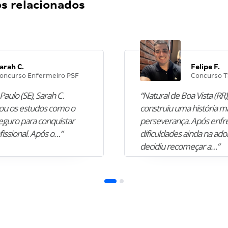
 relacionados
arah C.
Felipe F.
oncurso Enfermeiro PSF
Concurso T
Paulo (SE), Sarah C.
“Natural de Boa Vista (RR),
u os estudos como o
construiu uma história m
guro para conquistar
perseverança. Após enfr
fissional. Após o…”
dificuldades ainda na ado
decidiu recomeçar a…”