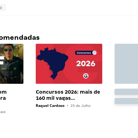
o
ecomendadas
com
Concursos 2026: mais de
bra
160 mil vagas…
Raquel Cardoso
•
25 de Julho
aio