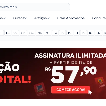
os
Cursos
Artigos
Gran Aprovados
Concurse
DF
ES
GO
MA
MG
MS
MT
PA
PB
PE
PI
PR
RJ
RN
R