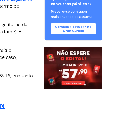
concursos públicos?
 termo de
Prepare-se com quem
mais entende do assunto!
go (turno da
Comece a estudar no
a tarde). A
Gran Cursos
ais e
de caso,
468,16, enquanto
RN