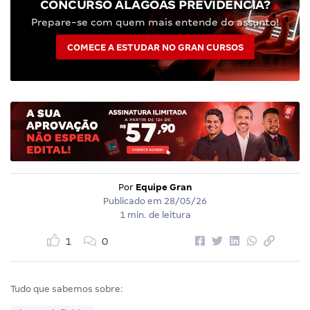
CONCURSO ALAGOAS PREVIDÊNCIA?
Prepare-se com quem mais entende do assunto!
COMECE A ESTUDAR NO GRAN CURSOS
Por
Equipe Gran
Publicado em
28/05/26
1 min. de leitura
1
0
Tudo que sabemos sobre: