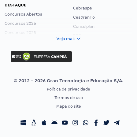
DESTAQUE
Cebraspe
Concursos Abertos
Cesgranrio
Concursos 2026
Consulplan
Concursos 2025
FCC
Veja mais
Concurso Nacional Unificado
FGV
Concurso Ibama
Idecan
Concurso MPU
Selecon
Editais publicados
Uniase
© 2012 - 2026 Gran Tecnologia e Educação S/A.
Vunesp
Política de privacidade
CONCURSOS POR PROFISSÃO
EXAME DE ORDEM
Termos de uso
Concursos Administrativos
OAB
Mapa do site
Concursos Educação
Prova OAB
Concursos Fiscais
Calendário OAB
Concursos Jurídicos
Questões OAB