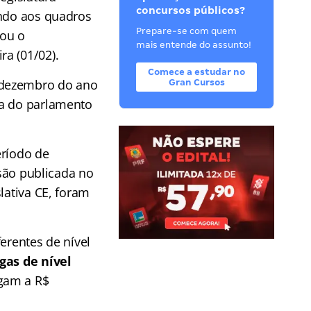
concursos públicos?
ando aos quadros
Prepare-se com quem
cou o
mais entende do assunto!
a (01/02).
Comece a estudar no
 dezembro do ano
Gran Cursos
ra do parlamento
eríodo de
nsão publicada no
lativa CE, foram
ferentes de nível
gas de nível
egam a R$