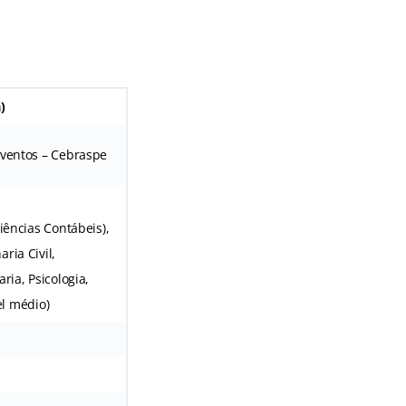
)
Eventos – Cebraspe
iências Contábeis),
ria Civil,
ria, Psicologia,
el médio)