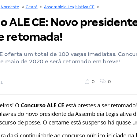
Nordeste
››
Ceará
››
Assembleia Legislativa CE
››
Concurso Assemble
o ALE CE: Novo president
e retomada!
E oferta um total de 100 vagas imediatas. Concu
de maio de 2020 e será retomado em breve!
0
0
21
eiros! O
Concurso ALE CE
está prestes a ser retomado
alavras do novo presidente da Assembleia Legislativa 
iscurso de posse. O certame está suspenso há quase 
ra dará continuidade ao concurso público iniciado na l