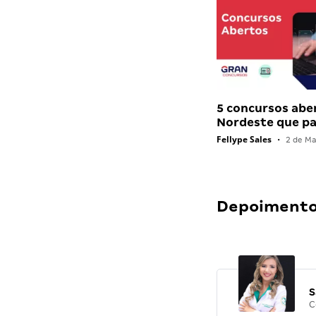
5 concursos abe
Nordeste que 
Fellype Sales
•
2 de Ma
Depoimentos
S
C