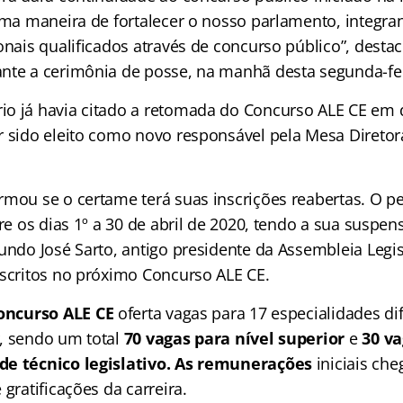
 uma maneira de fortalecer o nosso parlamento, integr
onais qualificados através de concurso público”, desta
nte a cerimônia de posse, na manhã desta segunda-feir
io já havia citado a retomada do Concurso ALE CE em
r sido eleito como novo responsável pela Mesa Direto
rmou se o certame terá suas inscrições reabertas. O p
tre os dias 1º a 30 de abril de 2020, tendo a sua suspe
undo José Sarto, antigo presidente da Assembleia Legis
nscritos no próximo Concurso ALE CE.
oncurso ALE CE
oferta vagas para 17 especialidades di
, sendo um total
70 vagas para nível superior
e
30 va
de técnico legislativo. As remunerações
iniciais ch
 gratificações da carreira.