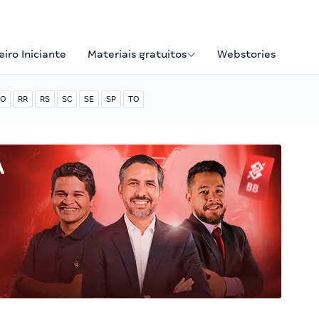
iro Iniciante
Materiais gratuitos
Webstories
O
RR
RS
SC
SE
SP
TO