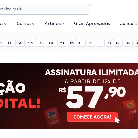
os
Cursos
Artigos
Gran Aprovados
Concurse
DF
ES
GO
MA
MG
MS
MT
PA
PB
PE
PI
PR
RJ
RN
R