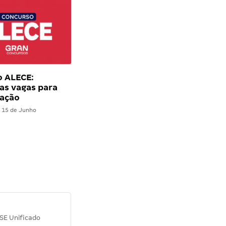
o ALECE:
as vagas para
ação
15 de Junho
Diana M.
SE Unificado
Concurso SEPLAG CE