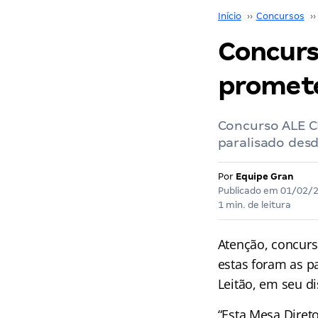
Início
››
Concursos
››
Concurs
promet
Concurso ALE C
paralisado des
Por
Equipe Gran
Publicado em
01/02/
1 min. de leitura
Atenção, concurs
estas foram as p
Leitão, em seu d
“Esta Mesa Direto