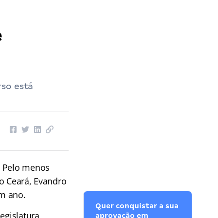
ia Legislativa CE
››
Concurso ALE CE: Novo presidente promete retomada!
e
rso está
! Pelo menos
do Ceará, Evandro
um ano.
Quer conquistar a sua
egislatura
aprovação em