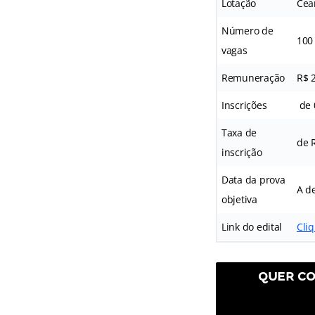
Lotação
Cea
Número de
100
vagas
Remuneração
R$ 
Inscrições
de 
Taxa de
de 
inscrição
Data da prova
A de
objetiva
Link do edital
Cliq
QUER CO