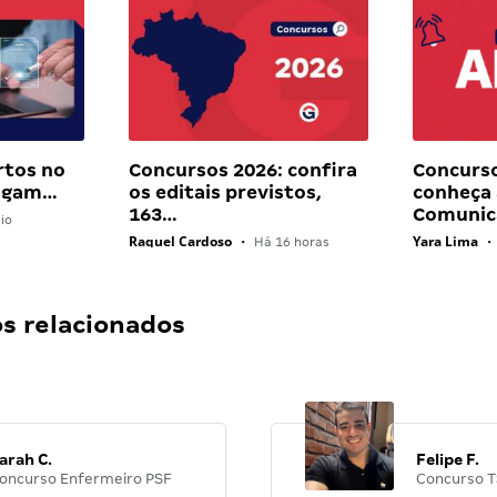
rtos no
Concursos 2026: confira
Concurs
pagam…
os editais previstos,
conheça 
163…
Comunic
io
Raquel Cardoso
Yara Lima
•
Há 16 horas
•
 relacionados
arah C.
Felipe F.
oncurso Enfermeiro PSF
Concurso T