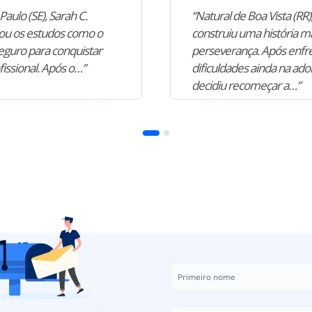
Paulo (SE), Sarah C.
“Natural de Boa Vista (RR),
u os estudos como o
construiu uma história m
guro para conquistar
perseverança. Após enfr
fissional. Após o…”
dificuldades ainda na ado
decidiu recomeçar a…”