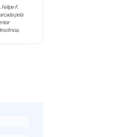
 Felipe F.
“Natural de Juazeiro do Norte (CE),
arcada pela
M. encontrou nos estudos o cami
entar
para construir uma nova fase da vi
lescência,
profissional. Após…”