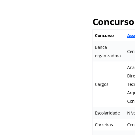
Concurso
Concurso
Ass
Banca
Cen
organizadora
Anal
Dir
Cargos
Tec
Arqu
Cons
Escolaridade
Nív
Carreiras
Cont