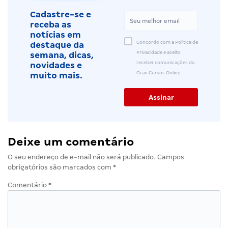
Cadastre-se e
receba as
notícias em
Concordo com a Política de
destaque da
Privacidade e aceito
semana, dicas,
receber comunicações do
novidades e
Gran Cursos Online.
muito mais.
Deixe um comentário
O seu endereço de e-mail não será publicado.
Campos
obrigatórios são marcados com
*
Comentário
*