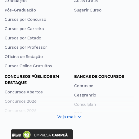
Graduação
Aulas Grátis
Pós-Graduação
Sugerir Curso
Cursos por Concurso
Cursos por Carreira
Cursos por Estado
Cursos por Professor
Oficina de Redação
Cursos Online Gratuitos
CONCURSOS PÚBLICOS EM
BANCAS DE CONCURSOS
DESTAQUE
Cebraspe
Concursos Abertos
Cesgranrio
Concursos 2026
Consulplan
Concursos 2025
FCC
Veja mais
Concurso Nacional Unificado
FGV
Concurso Ibama
Idecan
Concurso MPU