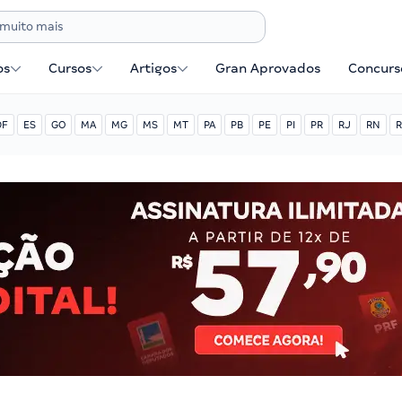
os
Cursos
Artigos
Gran Aprovados
Concurse
DF
ES
GO
MA
MG
MS
MT
PA
PB
PE
PI
PR
RJ
RN
R