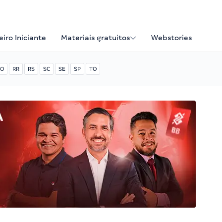
iro Iniciante
Materiais gratuitos
Webstories
O
RR
RS
SC
SE
SP
TO