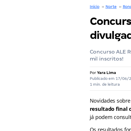
Início
››
Norte
››
Ron
Concurso
divulga
Concurso ALE RO
mil inscritos!
Por
Yara Lima
Publicado em
17/06/
1 min. de leitura
Novidades sobre
resultado final
já podem consult
Os resultados fo