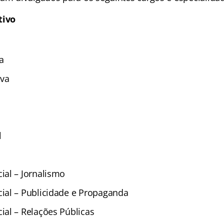
tivo
a
iva
l
al – Jornalismo
ial – Publicidade e Propaganda
al – Relações Públicas