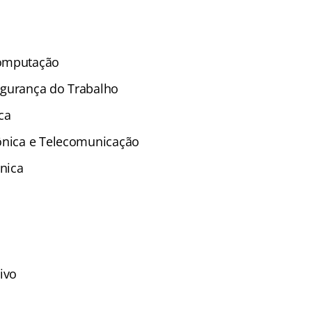
Computação
egurança do Trabalho
ca
ônica e Telecomunicação
nica
ivo