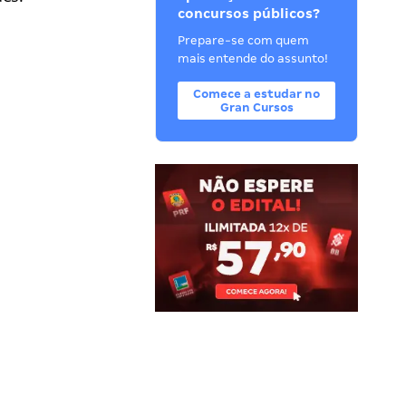
concursos públicos?
Prepare-se com quem
mais entende do assunto!
Comece a estudar no
Gran Cursos