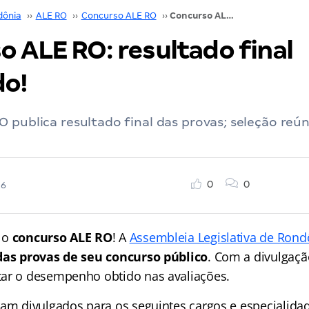
dônia
››
ALE RO
››
Concurso ALE RO
››
Concurso ALE RO: resultado final divulgado!
 ALE RO: resultado final
do!
 publica resultado final das provas; seleção reú
0
0
26
 o
concurso ALE RO
! A
Assembleia Legislativa de Rond
 das provas de seu concurso público
. Com a divulgaçã
ar o desempenho obtido nas avaliações.
ram divulgados para os seguintes cargos e especialida