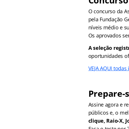
Concurso 
O concurso da As
pela Fundação Ge
níveis médio e su
Os aprovados ser
A seleção regist
oportunidades of
VEJA AQUI todas
Prepare-s
Assine agora e 
públicos e, o me
clique, Raio-X,
Faça o teste por