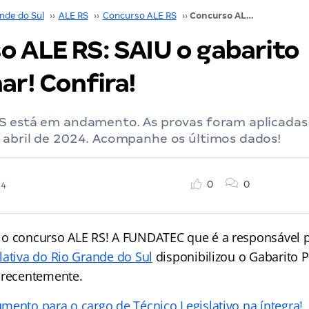
nde do Sul
››
ALE RS
››
Concurso ALE RS
››
Concurso ALE RS: SAIU o gabarito preliminar! Confira!
o ALE RS: SAIU o gabarito
ar! Confira!
S está em andamento. As provas foram aplicadas
 abril de 2024. Acompanhe os últimos dados!
0
0
24
o concurso ALE RS! A FUNDATEC que é a responsável 
lativa do Rio Grande do Sul
disponibilizou o Gabarito P
 recentemente.
mento para o cargo de Técnico Legislativo na íntegra!