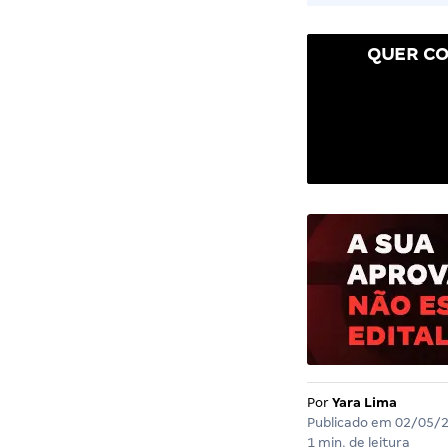
QUER CO
Por
Yara Lima
Publicado em
02/05/
1 min. de leitura