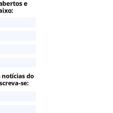
abertos e
aixo:
 notícias do
screva-se: