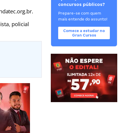
concursos públicos?
ndatec.org.br.
Prepare-se com quem
mais entende do assunto!
ta, policial
Comece a estudar no
Gran Cursos