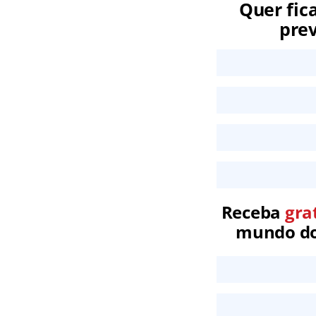
Quer fic
prev
Receba
gra
mundo dos