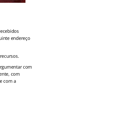
recebidos
guinte endereço
recursos.
 argumentar com
mente, com
 e com a