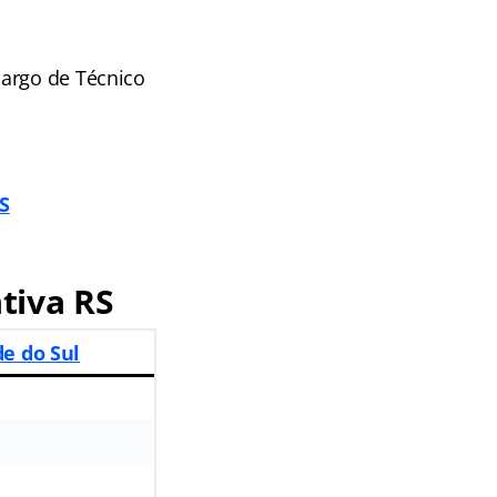
cargo de Técnico
S
tiva RS
de do Sul