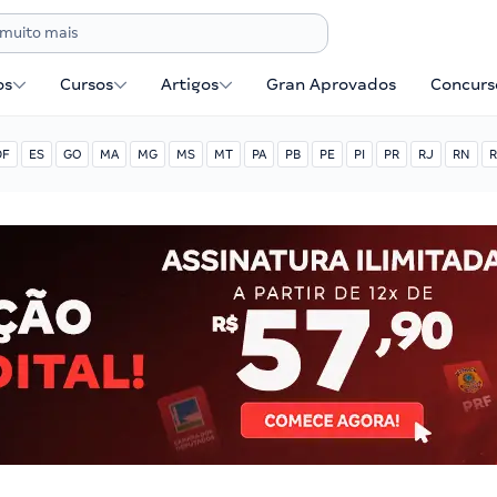
os
Cursos
Artigos
Gran Aprovados
Concurse
DF
ES
GO
MA
MG
MS
MT
PA
PB
PE
PI
PR
RJ
RN
R