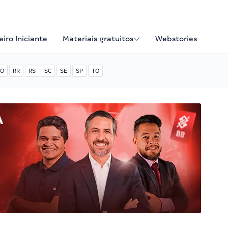
iro Iniciante
Materiais gratuitos
Webstories
O
RR
RS
SC
SE
SP
TO