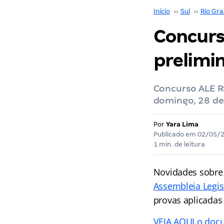
Início
››
Sul
››
Rio Gra
Concurs
prelimin
Concurso ALE R
domingo, 28 de
Por
Yara Lima
Publicado em
02/05/
1 min. de leitura
Novidades sobre 
Assembleia Legis
provas aplicadas
VEJA AQUI o docu