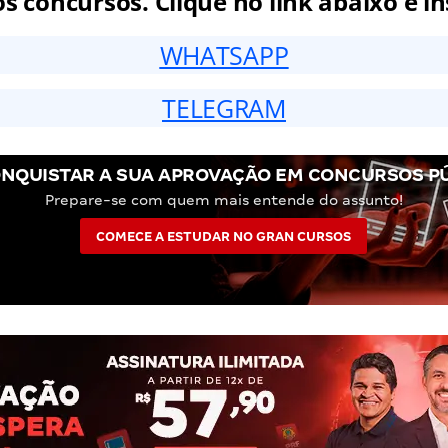
 concursos. Clique no link abaixo e in
WHATSAPP
TELEGRAM
NQUISTAR A SUA APROVAÇÃO EM CONCURSOS P
Prepare-se com quem mais entende do assunto!
COMECE A ESTUDAR NO GRAN CURSOS