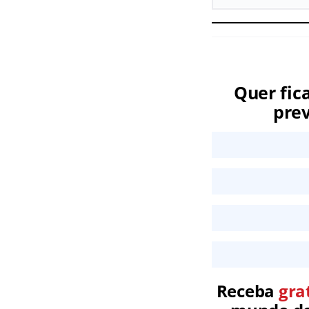
Quer fic
prev
Receba
gra