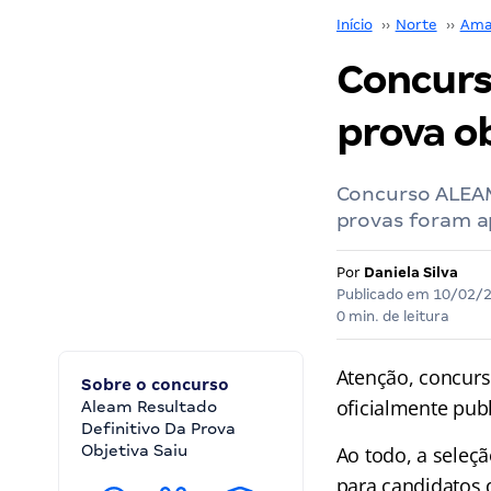
Início
››
Norte
››
Ama
Concurs
prova ob
Concurso ALEAM
provas foram a
Por
Daniela Silva
Publicado em
10/02/
0 min. de leitura
Atenção, concurs
Sobre o concurso
oficialmente pub
Aleam Resultado
Definitivo Da Prova
Objetiva Saiu
Ao todo, a seleç
para candidatos 