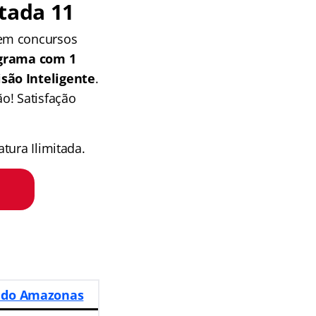
tada 11
 em concursos
grama com 1
isão Inteligente
.
o! Satisfação
tura Ilimitada.
a do Amazonas