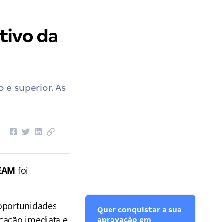
tivo da
 e superior. As
LEAM
foi
oportunidades
Quer conquistar a sua
cação imediata e
aprovação em