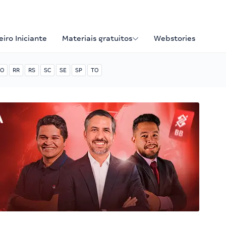
iro Iniciante
Materiais gratuitos
Webstories
O
RR
RS
SC
SE
SP
TO