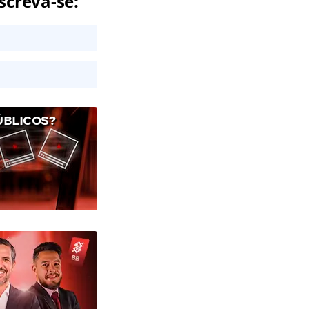
screva-se:
ÚBLICOS?