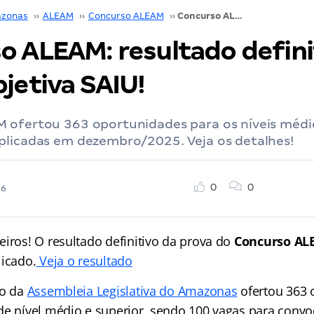
zonas
››
ALEAM
››
Concurso ALEAM
››
Concurso ALEAM: resultado definitivo da prova objetiva SAIU!
o ALEAM: resultado defini
jetiva SAIU!
 ofertou 363 oportunidades para os níveis médio
plicadas em dezembro/2025. Veja os detalhes!
0
0
26
eiros! O resultado definitivo da prova do
Concurso A
licado.
Veja o resultado
ão da
Assembleia Legislativa do Amazonas
ofertou 363 
de nível médio e superior, sendo 100 vagas para convo