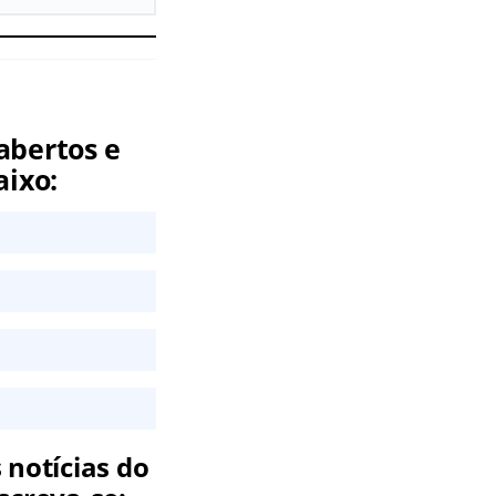
abertos e
aixo:
 notícias do