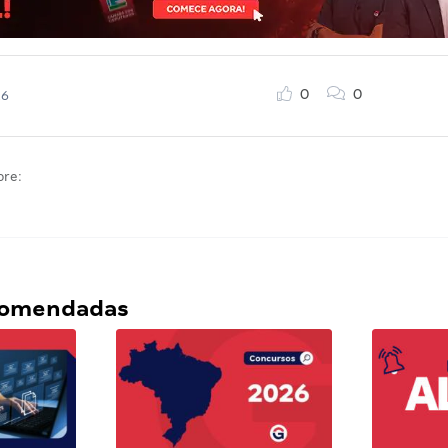
0
0
26
bre:
ecomendadas