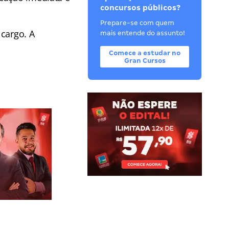
concursos públicos?
Prepare-se com quem
 cargo. A
mais entende do assunto!
Comece a estudar no
Gran Cursos