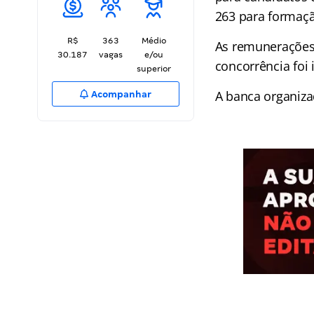
263 para formaçã
R$
363
Médio
As remunerações 
30.187
vagas
e/ou
concorrência foi
superior
A banca organiza
Acompanhar