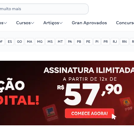
os
Cursos
Artigos
Gran Aprovados
Concurse
DF
ES
GO
MA
MG
MS
MT
PA
PB
PE
PI
PR
RJ
RN
R