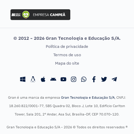
Concurso Nacional Unificado
FGV
Concurso Ibama
Idecan
Concurso MPU
Selecon
Editais publicados
Uniase
© 2012 - 2026 Gran Tecnologia e Educação S/A.
Vunesp
Política de privacidade
CONCURSOS POR PROFISSÃO
EXAME DE ORDEM
Termos de uso
Concursos Administrativos
OAB
Mapa do site
Concursos Educação
Prova OAB
Concursos Fiscais
Calendário OAB
Concursos Jurídicos
Questões OAB
Concursos Militares
Recursos OAB
Gran é uma marca da empresa
Gran Tecnologia e Educação S/A
, CNPJ:
Concursos Policiais
Exame de Ordem
18.260.822/0001-77, SBS Quadra 02, Bloco J, Lote 10, Edifício Carlton
Concursos Saúde
Tower, Sala 201, 2º Andar, Asa Sul, Brasília-DF, CEP 70.070-120.
Concursos Tribunais
Gran Tecnologia e Educação S/A - 2026 © Todos os direitos reservados ®
Residência Multiprofissional