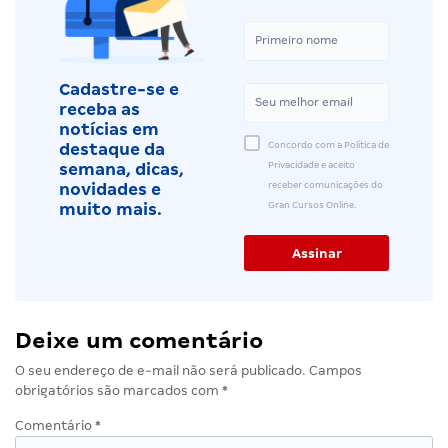
Cadastre-se e
receba as
notícias em
Concordo com a Política de
destaque da
Privacidade e aceito
semana, dicas,
receber comunicações do
novidades e
Gran Cursos Online.
muito mais.
Deixe um comentário
O seu endereço de e-mail não será publicado.
Campos
obrigatórios são marcados com
*
Comentário
*