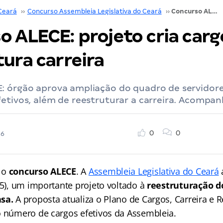
Ceará
››
Concurso Assembleia Legislativa do Ceará
››
Concurso ALECE: projeto cria cargos e reestrutura carreira
 ALECE: projeto cria carg
ura carreira
: órgão aprova ampliação do quadro de servidore
etivos, além de reestruturar a carreira. Acompan
0
0
26
 o
concurso ALECE
. A
Assembleia Legislativa do Ceará
05), um importante projeto voltado à
reestruturação d
sa.
A proposta atualiza o Plano de Cargos, Carreira e
o número de cargos efetivos da Assembleia.