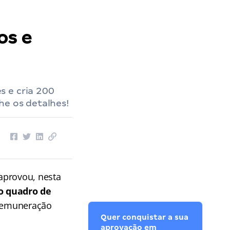
os e
s e cria 200
he os detalhes!
aprovou, nesta
o quadro de
 Remuneração
Quer conquistar a sua
aprovação em