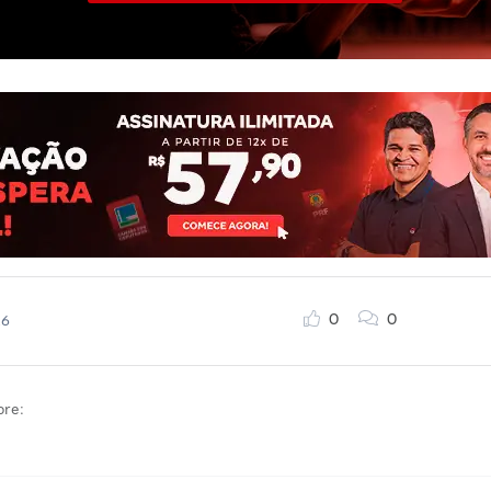
0
0
26
bre: