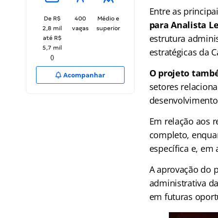
Entre as princip
De R$
400
Médio e
para Analista Le
2,8 mil
vagas
superior
estrutura adminis
até R$
5,7 mil
estratégicas da C
()
O projeto també
Acompanhar
setores relaciona
desenvolvimento 
Em relação aos re
completo, enquan
específica e, em 
A aprovação do p
administrativa d
em futuras oport