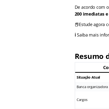
De acordo com 
200 imediatas e
📕Estude agora 
ℹ️
Saiba mais inf
Resumo d
Co
Situação Atual
Banca organizadora
Cargos