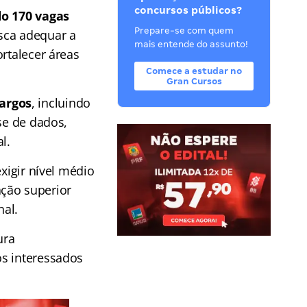
concursos públicos?
do 170 vagas
Prepare-se com quem
sca adequar a
mais entende do assunto!
rtalecer áreas
Comece a estudar no
Gran Cursos
argos
, incluindo
se de dados,
l.
xigir nível médio
ção superior
nal.
ura
os interessados