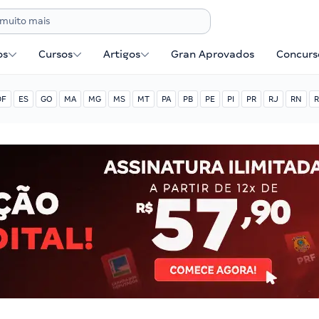
os
Cursos
Artigos
Gran Aprovados
Concurse
DF
ES
GO
MA
MG
MS
MT
PA
PB
PE
PI
PR
RJ
RN
R