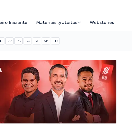
iro Iniciante
Materiais gratuitos
Webstories
O
RR
RS
SC
SE
SP
TO