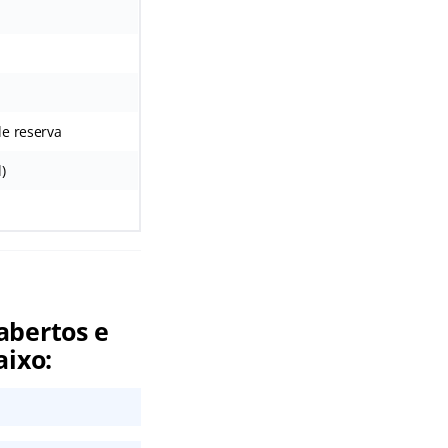
de reserva
)
abertos e
aixo: