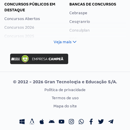
CONCURSOS PÚBLICOS EM
BANCAS DE CONCURSOS
DESTAQUE
Cebraspe
Concursos Abertos
Cesgranrio
Concursos 2026
Consulplan
Concursos 2025
FCC
Veja mais
Concurso Nacional Unificado
FGV
Concurso Ibama
Idecan
Concurso MPU
Selecon
Editais publicados
Uniase
© 2012 - 2026 Gran Tecnologia e Educação S/A.
Vunesp
Política de privacidade
CONCURSOS POR PROFISSÃO
EXAME DE ORDEM
Termos de uso
Concursos Administrativos
OAB
Mapa do site
Concursos Educação
Prova OAB
Concursos Fiscais
Calendário OAB
Concursos Jurídicos
Questões OAB