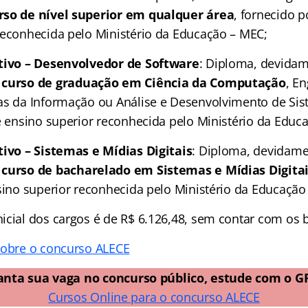
rso de nível superior em qualquer área
, fornecido p
reconhecida pelo Ministério da Educação – MEC;
ativo – Desenvolvedor de Software
: Diploma, devidam
 curso de graduação em Ciência da Computação
, E
as da Informação ou Análise e Desenvolvimento de Sis
de ensino superior reconhecida pelo Ministério da Educ
tivo – Sistemas e Mídias Digitais
: Diploma, devidame
 curso de bacharelado em Sistemas e Mídias Digita
nsino superior reconhecida pelo Ministério da Educação
icial dos cargos é de R$ 6.126,48, sem contar com os b
sobre o concurso ALECE
anta sua vaga no concurso público, estude com o G
Cursos Online para o concurso ALECE