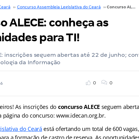
Ceará
››
Concurso Assembleia Legislativa do Ceará
››
Concurso ALECE: conheça as oportunidades para TI!
o ALECE: conheça as
idades para TI!
 inscrições seguem abertas até 22 de junho; conf
nologia da Informação
0
0
26
eiros! As inscrições do
concurso ALECE
seguem abertas
a página do concurso: www.idecan.org.br.
islativa do Ceará
está ofertando um total de 600 vagas
para a formação de castro de reserva. As oportunidad