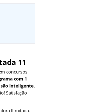
tada 11
 em concursos
grama com 1
isão Inteligente
.
o! Satisfação
tura Ilimitada.