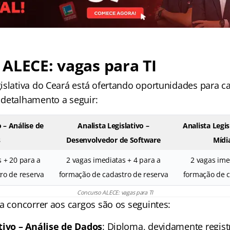
ALECE: vagas para TI
islativa do Ceará está ofertando oportunidades para c
detalhamento a seguir:
o – Análise de
Analista Legislativo –
Analista Legis
s
Desenvolvedor de Software
Mídia
 + 20 para a
2 vagas imediatas + 4 para a
2 vagas ime
ro de reserva
formação de cadastro de reserva
formação de c
Concurso ALECE: vagas para TI
a concorrer aos cargos são os seguintes:
tivo – Análise de Dados
: Diploma, devidamente regist