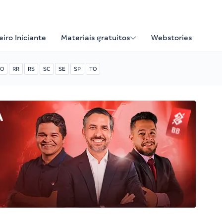
iro Iniciante
Materiais gratuitos
Webstories
O
RR
RS
SC
SE
SP
TO