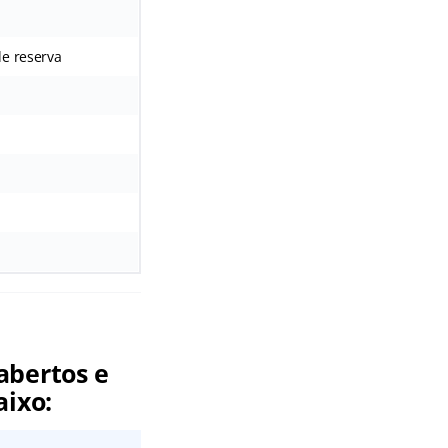
de reserva
abertos e
aixo: