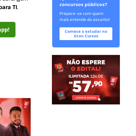
concursos públicos?
para TI
.
Prepare-se com quem
mais entende do assunto!
app!
Comece a estudar no
Gran Cursos