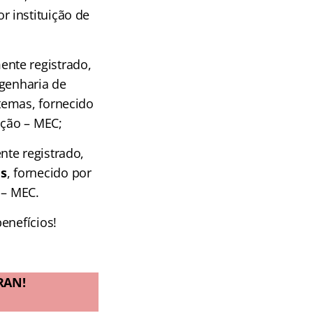
or instituição de
ente registrado,
ngenharia de
temas, fornecido
ação – MEC;
nte registrado,
is
, fornecido por
 – MEC.
enefícios!
RAN!