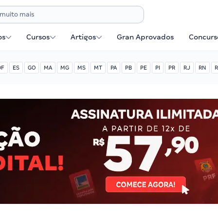
os
Cursos
Artigos
Gran Aprovados
Concurse
DF
ES
GO
MA
MG
MS
MT
PA
PB
PE
PI
PR
RJ
RN
R