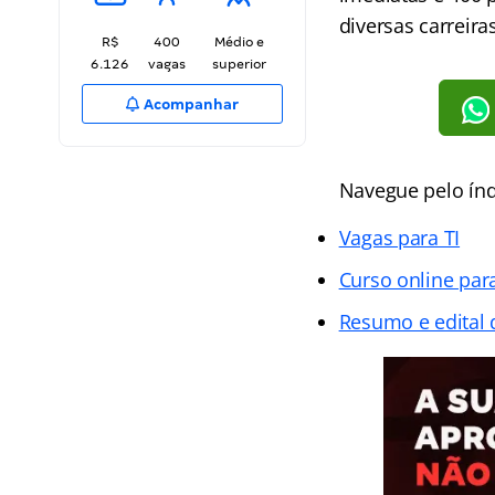
diversas carreir
R$
400
Médio e
6.126
vagas
superior
Acompanhar
Navegue pelo índ
Vagas para TI
Curso online par
Resumo e edital