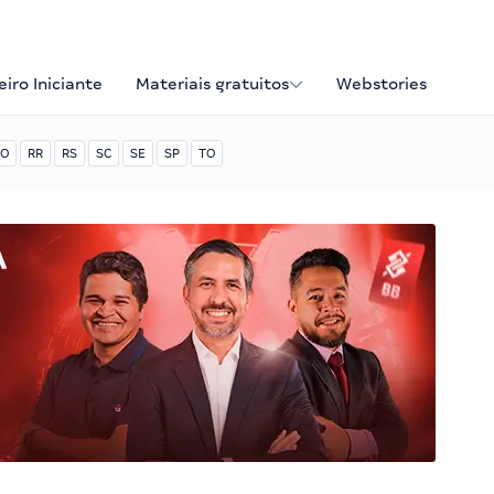
iro Iniciante
Materiais gratuitos
Webstories
O
RR
RS
SC
SE
SP
TO