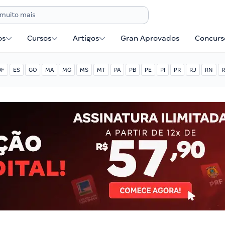
os
Cursos
Artigos
Gran Aprovados
Concurse
DF
ES
GO
MA
MG
MS
MT
PA
PB
PE
PI
PR
RJ
RN
R