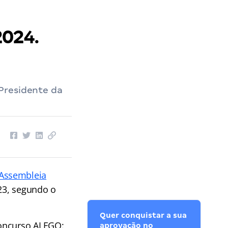
2024.
Presidente da
Assembleia
23, segundo o
Quer conquistar a sua
concurso ALEGO:
aprovação no