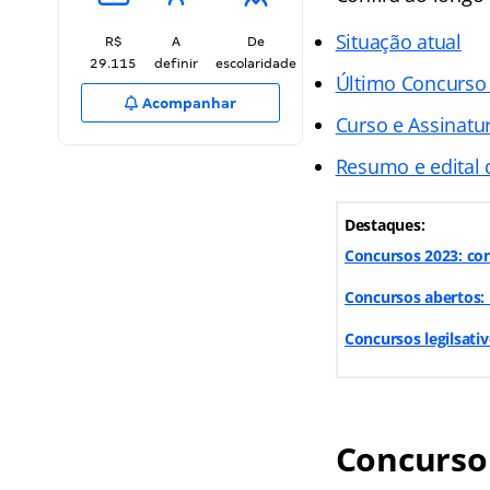
Situação atual
R$
A
De
29.115
definir
escolaridade
Último Concurs
Acompanhar
Curso e Assinatur
Resumo e edital
Destaques:
Concursos 2023: con
Concursos abertos: 
Concursos legilsati
Concurso