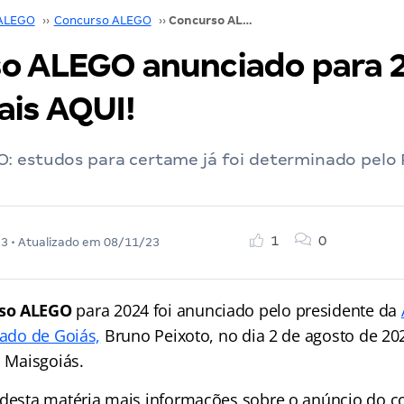
ALEGO
››
Concurso ALEGO
››
Concurso ALEGO anunciado para 2024. Saiba mais AQUI!
o ALEGO anunciado para 
ais AQUI!
: estudos para certame já foi determinado pelo 
1
0
23
• Atualizado em
08/11/23
so ALEGO
para 2024 foi anunciado pelo presidente da
tado de Goiás,
Bruno Peixoto, no dia 2 de agosto de 20
s Maisgoiás.
 desta matéria mais informações sobre o anúncio do 