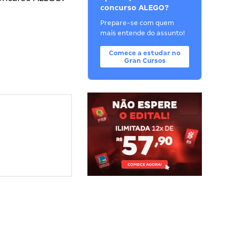
concurso ALEGO?
Prepare-se com quem
mais entende do assunto!
Comece a estudar no
Gran Cursos