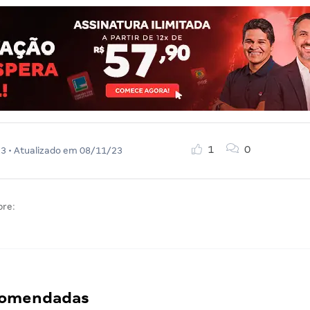
1
0
23
• Atualizado em
08/11/23
bre:
ecomendadas