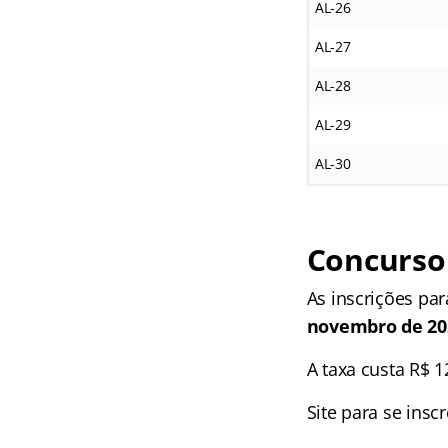
AL-26
AL-27
AL-28
AL-29
AL-30
Concurso 
As inscrições pa
novembro de 202
A taxa custa R$ 
Site para se insc