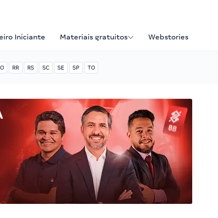
iro Iniciante
Materiais gratuitos
Webstories
O
RR
RS
SC
SE
SP
TO