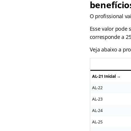
benefício
O profissional va
Esse valor pode s
corresponde a 2
Veja abaixo a pro
AL-21 Inicial →
AL-22
AL-23
AL-24
AL-25