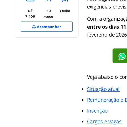
exigências previs
R$
40
Médio
7.408
vagas
Com a organizaç
entre os dias 1
Acompanhar
fevereiro de 2026
Veja abaixo o c
Situação atual
Remuneração e B
Inscrição
Cargos e vagas