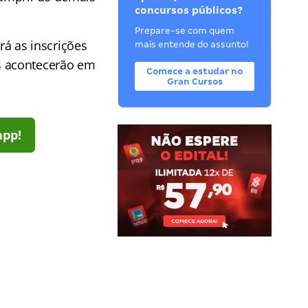
concursos públicos?
Prepare-se com quem
rá as inscrições
mais entende do assunto!
s acontecerão em
Comece a estudar no
Gran Cursos
app!