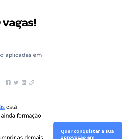
 vagas!
ão aplicadas em
ás
está
 ainda formação
Quer conquistar a sua
cumprir as demais
aprovação em