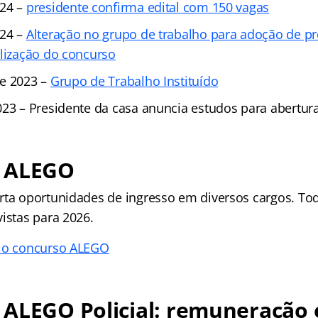
024 –
p
residente confirma edital com 150 vagas
024 –
Alteração no grupo de trabalho para adoção de pr
alização do concurso
de 2023 –
Grupo de Trabalho Instituído
023 – Presidente da casa anuncia estudos para abertura
 ALEGO
rta oportunidades de ingresso em diversos cargos. Tod
istas para 2026.
e o concurso ALEGO
 ALEGO Policial: remuneração 