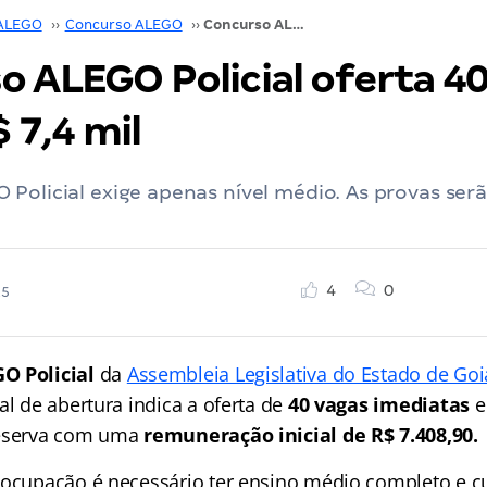
ALEGO
››
Concurso ALEGO
››
Concurso ALEGO Policial oferta 40 vagas! Inicial R$ 7,4 mil
 ALEGO Policial oferta 40
$ 7,4 mil
Policial exige apenas nível médio. As provas ser
4
0
25
O Policial
da
Assembleia Legislativa do Estado de Goi
al de abertura indica a oferta de
40 vagas imediatas
e
reserva com uma
remuneração inicial de R$ 7.408,90.
 ocupação é necessário ter ensino médio completo e 