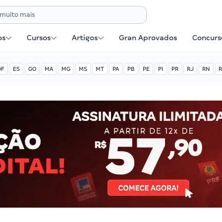
os
Cursos
Artigos
Gran Aprovados
Concurse
DF
ES
GO
MA
MG
MS
MT
PA
PB
PE
PI
PR
RJ
RN
R