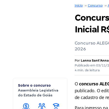
Início
››
Concurso
››
Concurso
Inicial R
Concurso ALEGO 
2026
Por
Lanna Sant'Anna
Publicado em
03/11/
4 min. de leitura
O
concurso ALEG
Sobre o concurso
publicado. O edit
Assembleia Legislativa
do Estado de Goiás
de cadastro de 
Para ingresso na