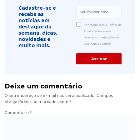
Cadastre-se e
receba as
notícias em
Concordo com a Política de
destaque da
Privacidade e aceito
semana, dicas,
receber comunicações do
novidades e
Gran Cursos Online.
muito mais.
Deixe um comentário
O seu endereço de e-mail não será publicado.
Campos
obrigatórios são marcados com
*
Comentário
*