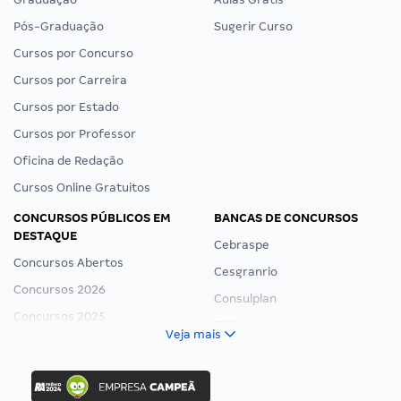
Pós-Graduação
Sugerir Curso
Cursos por Concurso
Cursos por Carreira
Cursos por Estado
Cursos por Professor
Oficina de Redação
Cursos Online Gratuitos
CONCURSOS PÚBLICOS EM
BANCAS DE CONCURSOS
DESTAQUE
Cebraspe
Concursos Abertos
Cesgranrio
Concursos 2026
Consulplan
Concursos 2025
FCC
Veja mais
Concurso Nacional Unificado
FGV
Concurso Ibama
Idecan
Concurso MPU