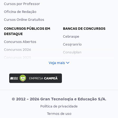
Cursos por Professor
Oficina de Redação
Cursos Online Gratuitos
CONCURSOS PÚBLICOS EM
BANCAS DE CONCURSOS
DESTAQUE
Cebraspe
Concursos Abertos
Cesgranrio
Concursos 2026
Consulplan
Concursos 2025
FCC
Veja mais
Concurso Nacional Unificado
FGV
Concurso Ibama
Idecan
Concurso MPU
Selecon
Editais publicados
Uniase
© 2012 - 2026 Gran Tecnologia e Educação S/A.
Vunesp
Política de privacidade
CONCURSOS POR PROFISSÃO
EXAME DE ORDEM
Termos de uso
Concursos Administrativos
OAB