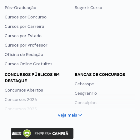
Pós-Graduação
Sugerir Curso
Cursos por Concurso
Cursos por Carreira
Cursos por Estado
Cursos por Professor
Oficina de Redação
Cursos Online Gratuitos
CONCURSOS PÚBLICOS EM
BANCAS DE CONCURSOS
DESTAQUE
Cebraspe
Concursos Abertos
Cesgranrio
Concursos 2026
Consulplan
Concursos 2025
FCC
Veja mais
Concurso Nacional Unificado
FGV
Concurso Ibama
Idecan
Concurso MPU