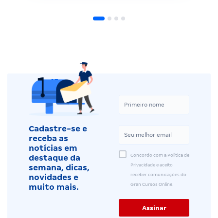
Cadastre-se e
receba as
notícias em
Concordo com a Política de
destaque da
Privacidade e aceito
semana, dicas,
receber comunicações do
novidades e
Gran Cursos Online.
muito mais.