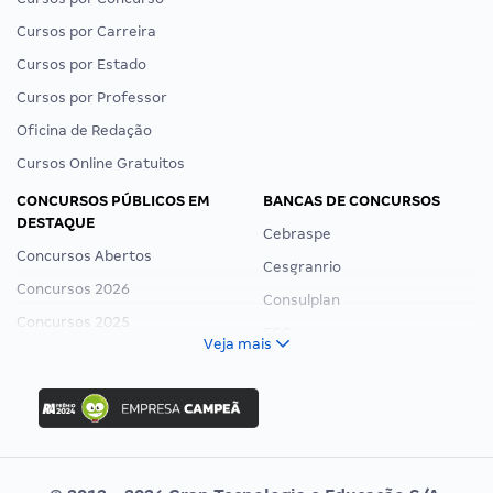
Cursos por Carreira
Cursos por Estado
Cursos por Professor
Oficina de Redação
Cursos Online Gratuitos
CONCURSOS PÚBLICOS EM
BANCAS DE CONCURSOS
DESTAQUE
Cebraspe
Concursos Abertos
Cesgranrio
Concursos 2026
Consulplan
Concursos 2025
FCC
Veja mais
Concurso Nacional Unificado
FGV
Concurso Ibama
Idecan
Concurso MPU
Selecon
Editais publicados
Uniase