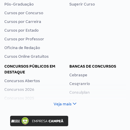
Pós-Graduação
Sugerir Curso
Cursos por Concurso
Cursos por Carreira
Cursos por Estado
Cursos por Professor
Oficina de Redação
Cursos Online Gratuitos
CONCURSOS PÚBLICOS EM
BANCAS DE CONCURSOS
DESTAQUE
Cebraspe
Concursos Abertos
Cesgranrio
Concursos 2026
Consulplan
Concursos 2025
FCC
Veja mais
Concurso Nacional Unificado
FGV
Concurso Ibama
Idecan
Concurso MPU
Selecon