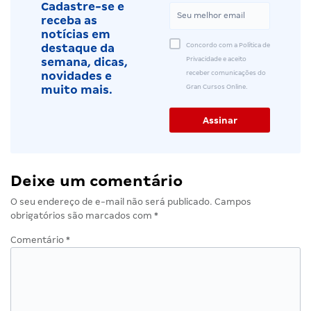
Cadastre-se e
receba as
notícias em
Concordo com a Política de
destaque da
Privacidade e aceito
semana, dicas,
receber comunicações do
novidades e
Gran Cursos Online.
muito mais.
Deixe um comentário
O seu endereço de e-mail não será publicado.
Campos
obrigatórios são marcados com
*
Comentário
*