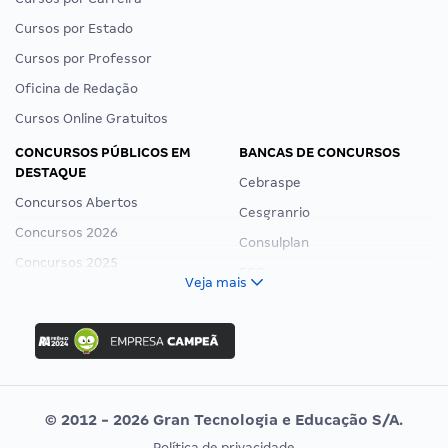
Cursos por Estado
Cursos por Professor
Oficina de Redação
Cursos Online Gratuitos
CONCURSOS PÚBLICOS EM
BANCAS DE CONCURSOS
DESTAQUE
Cebraspe
Concursos Abertos
Cesgranrio
Concursos 2026
Consulplan
Concursos 2025
FCC
Veja mais
Concurso Nacional Unificado
FGV
Concurso Ibama
Idecan
Concurso MPU
Selecon
Editais publicados
Uniase
© 2012 - 2026 Gran Tecnologia e Educação S/A.
Vunesp
Política de privacidade