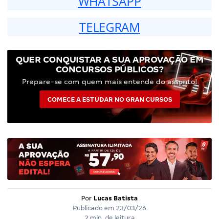
WHATSAPP
TELEGRAM
QUER CONQUISTAR A SUA APROVAÇÃO EM
CONCURSOS PÚBLICOS?
Prepare-se com quem mais entende do assunto!
COMECE A ESTUDAR NO GRAN CURSOS
Por
Lucas Batista
Publicado em
23/03/26
2 min. de leitura