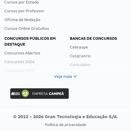
Cursos por Estado
Cursos por Professor
Oficina de Redação
Cursos Online Gratuitos
CONCURSOS PÚBLICOS EM
BANCAS DE CONCURSOS
DESTAQUE
Cebraspe
Concursos Abertos
Cesgranrio
Concursos 2026
Consulplan
Concursos 2025
FCC
Veja mais
Concurso Nacional Unificado
FGV
Concurso Ibama
Idecan
Concurso MPU
Selecon
Editais publicados
Uniase
© 2012 - 2026 Gran Tecnologia e Educação S/A.
Vunesp
Política de privacidade
CONCURSOS POR PROFISSÃO
EXAME DE ORDEM