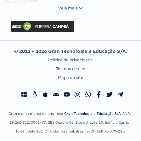
Concursos 2025
FCC
Veja mais
Concurso Nacional Unificado
FGV
Concurso Ibama
Idecan
Concurso MPU
Selecon
Editais publicados
Uniase
© 2012 - 2026 Gran Tecnologia e Educação S/A.
Vunesp
Política de privacidade
CONCURSOS POR PROFISSÃO
EXAME DE ORDEM
Termos de uso
Concursos Administrativos
OAB
Mapa do site
Concursos Educação
Prova OAB
Concursos Fiscais
Calendário OAB
Concursos Jurídicos
Questões OAB
Concursos Militares
Recursos OAB
Gran é uma marca da empresa
Gran Tecnologia e Educação S/A
, CNPJ:
Concursos Policiais
Exame de Ordem
18.260.822/0001-77, SBS Quadra 02, Bloco J, Lote 10, Edifício Carlton
Concursos Saúde
Tower, Sala 201, 2º Andar, Asa Sul, Brasília-DF, CEP 70.070-120.
Concursos Tribunais