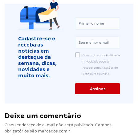
Cadastre-se e
receba as
notícias em
Concordo com a Política de
destaque da
Privacidade e aceito
semana, dicas,
receber comunicações do
novidades e
Gran Cursos Online.
muito mais.
Deixe um comentário
O seu endereço de e-mail não será publicado.
Campos
obrigatórios são marcados com
*