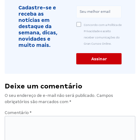
Cadastre-se e
receba as
notícias em
Concordo com a Política de
destaque da
Privacidade e aceito
semana, dicas,
receber comunicações do
novidades e
Gran Cursos Online.
muito mais.
Deixe um comentário
O seu endereço de e-mail não será publicado.
Campos
obrigatórios são marcados com
*
Comentário
*