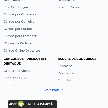
Pós-Graduação
Sugerir Curso
Cursos por Concurso
Cursos por Carreira
Cursos por Estado
Cursos por Professor
Oficina de Redação
Cursos Online Gratuitos
CONCURSOS PÚBLICOS EM
BANCAS DE CONCURSOS
DESTAQUE
Cebraspe
Concursos Abertos
Cesgranrio
Concursos 2026
Consulplan
Concursos 2025
FCC
Veja mais
Concurso Nacional Unificado
FGV
Concurso Ibama
Idecan
Concurso MPU