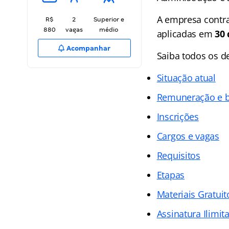
A empresa contra
R$
2
Superior e
880
vagas
médio
aplicadas em
30
Acompanhar
Saiba todos os d
Situação atual
Remuneração e b
Inscrições
Cargos e vagas
Requisitos
Etapas
Materiais Gratuit
Assinatura Ilimit