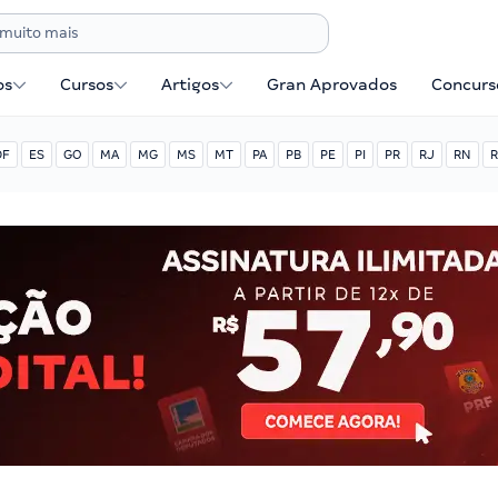
os
Cursos
Artigos
Gran Aprovados
Concurse
DF
ES
GO
MA
MG
MS
MT
PA
PB
PE
PI
PR
RJ
RN
R