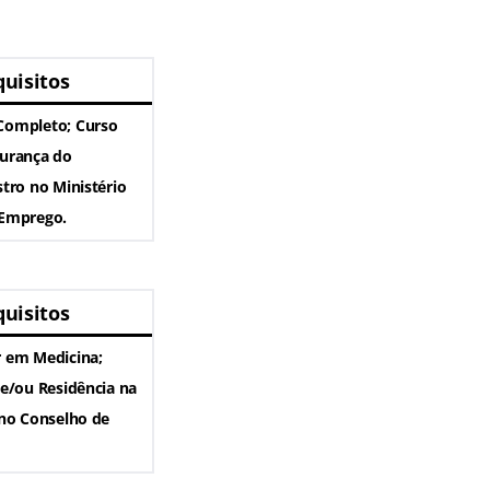
uisitos
Completo; Curso
gurança do
stro no Ministério
 Emprego.
uisitos
r em Medicina;
 e/ou Residência na
 no Conselho de