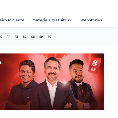
iro Iniciante
Materiais gratuitos
Webstories
O
RR
RS
SC
SE
SP
TO