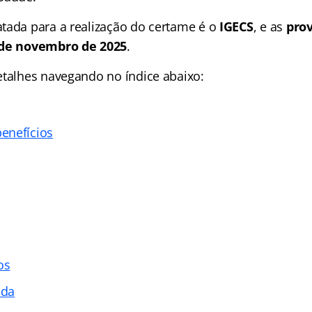
tada para a realização do certame é o
IGECS
, e as
pro
 de novembro de 2025
.
etalhes navegando no índice abaixo:
enefícios
os
ada