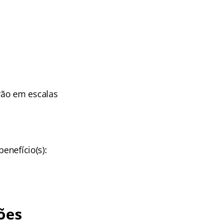
rão em escalas
enefício(s):
ões