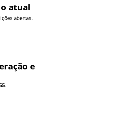
ão atual
ições abertas.
eração e
55
.