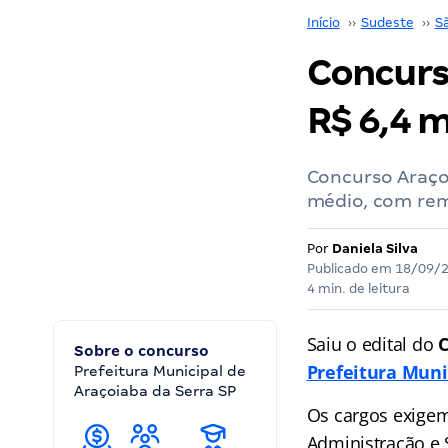
Início
››
Sudeste
››
S
Concurso
R$ 6,4 m
Concurso Araçoi
médio, com remu
Por
Daniela Silva
Publicado em
18/09/
4 min. de leitura
Saiu o edital do
C
Sobre o concurso
Prefeitura Muni
Prefeitura Municipal de
Araçoiaba da Serra SP
Os cargos exigem
Administração e 