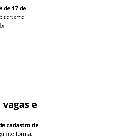
s de 17 de
do certame
.br
 vagas e
de cadastro de
guinte forma: