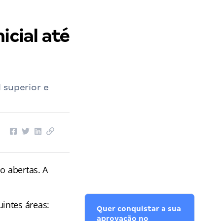
icial até
 superior e
ão abertas. A
intes áreas:
Quer conquistar a sua
aprovação no