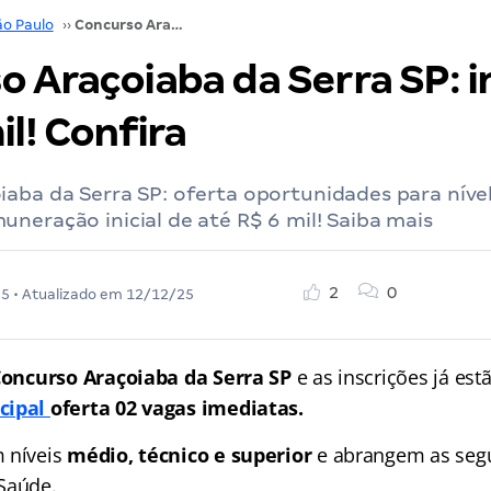
ão Paulo
››
Concurso Araçoiaba da Serra SP: inicial até R$ 6,4 mil! Confira
 Araçoiaba da Serra SP: in
il! Confira
aba da Serra SP: oferta oportunidades para nível
neração inicial de até R$ 6 mil! Saiba mais
2
0
25
• Atualizado em
12/12/25
oncurso Araçoiaba da Serra SP
e as inscrições já est
cipal
oferta 02 vagas imediatas.
 níveis
médio, técnico e superior
e abrangem as segu
Saúde.