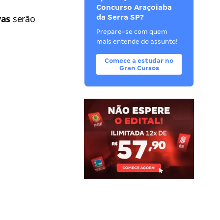
Concurso Araçoiaba
vas
serão
da Serra SP?
Prepare-se com quem
mais entende do assunto!
Comece a estudar no
Gran Cursos