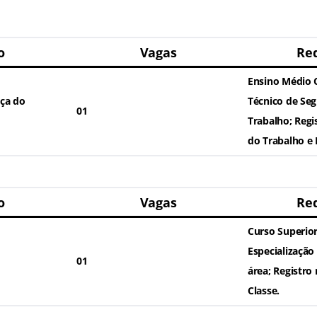
o
Vagas
Req
Ensino Médio 
ça do
Técnico de Se
01
Trabalho; Regi
do Trabalho e
o
Vagas
Req
Curso Superio
Especialização
01
área; Registro
Classe.