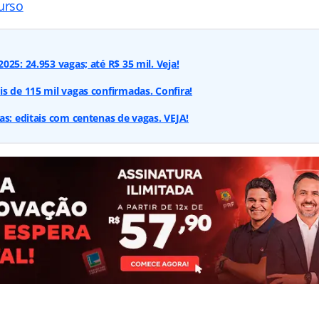
urso
25: 24.953 vagas; até R$ 35 mil. Veja!
s de 115 mil vagas confirmadas. Confira!
as: editais com centenas de vagas. VEJA!