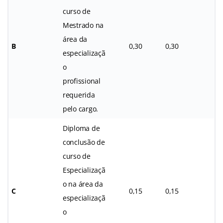
curso de
Mestrado na
área da
B
0,30
0,30
especializaçã
o
profissional
requerida
pelo cargo.
Diploma de
conclusão de
curso de
Especializaçã
o na área da
C
0,15
0,15
especializaçã
o