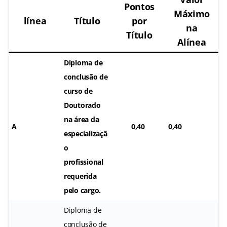
Pontos
Máximo
línea
Título
por
na
Título
Alínea
Diploma de
conclusão de
curso de
Doutorado
na área da
A
0,40
0,40
especializaçã
o
profissional
requerida
pelo cargo.
Diploma de
conclusão de