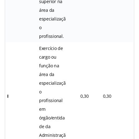
superior na
área da
especializaçã
o
profissional.
Exercício de
cargo ou
função na
área da
especializaçã
o
I
0,30
0,30
profissional
em
órgão/entida
de da
Administraçã