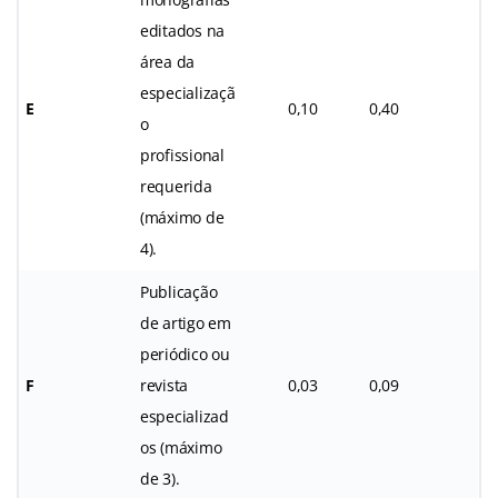
editados na
área da
especializaçã
E
0,10
0,40
o
profissional
requerida
(máximo de
4).
Publicação
de artigo em
periódico ou
F
revista
0,03
0,09
especializad
os (máximo
de 3).