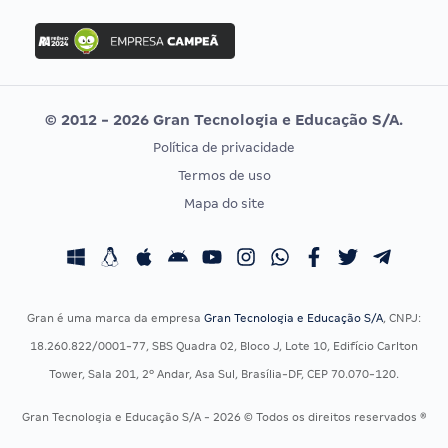
FGV
Concurso Ibama
Idecan
Concurso MPU
Selecon
Editais publicados
Uniase
© 2012 - 2026 Gran Tecnologia e Educação S/A.
Vunesp
Política de privacidade
CONCURSOS POR PROFISSÃO
EXAME DE ORDEM
Termos de uso
Concursos Administrativos
OAB
Mapa do site
Concursos Educação
Prova OAB
Concursos Fiscais
Calendário OAB
Concursos Jurídicos
Questões OAB
Concursos Militares
Recursos OAB
Gran é uma marca da empresa
Gran Tecnologia e Educação S/A
, CNPJ:
Concursos Policiais
Exame de Ordem
18.260.822/0001-77, SBS Quadra 02, Bloco J, Lote 10, Edifício Carlton
Concursos Saúde
Tower, Sala 201, 2º Andar, Asa Sul, Brasília-DF, CEP 70.070-120.
Concursos Tribunais
Gran Tecnologia e Educação S/A - 2026 © Todos os direitos reservados ®
Residência Multiprofissional