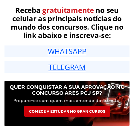
Receba
gratuitamente
no seu
celular as principais notícias do
mundo dos concursos. Clique no
link abaixo e inscreva-se:
WHATSAPP
TELEGRAM
QUER CONQUISTAR A SUA APROVAÇÃO NO
CONCURSO ARES PCJ SP?
Prepare-se com quem mais entende do assunto!
COMECE A ESTUDAR NO GRAN CURSOS