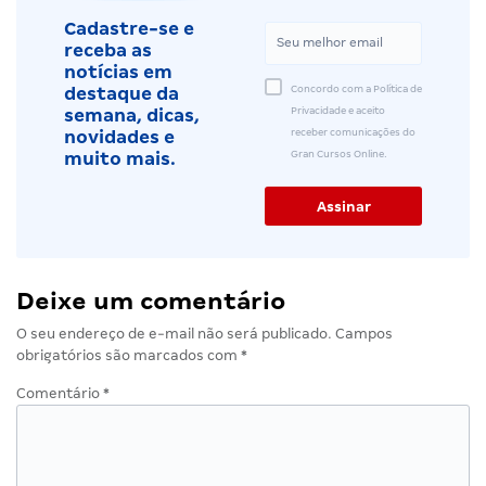
Cadastre-se e
receba as
notícias em
Concordo com a Política de
destaque da
Privacidade e aceito
semana, dicas,
receber comunicações do
novidades e
Gran Cursos Online.
muito mais.
Deixe um comentário
O seu endereço de e-mail não será publicado.
Campos
obrigatórios são marcados com
*
Comentário
*