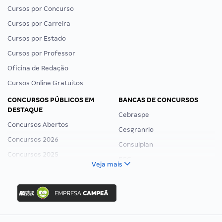
Cursos por Concurso
Cursos por Carreira
Cursos por Estado
Cursos por Professor
Oficina de Redação
Cursos Online Gratuitos
CONCURSOS PÚBLICOS EM
BANCAS DE CONCURSOS
DESTAQUE
Cebraspe
Concursos Abertos
Cesgranrio
Concursos 2026
Consulplan
Concursos 2025
FCC
Veja mais
Concurso Nacional Unificado
FGV
Concurso Ibama
Idecan
Concurso MPU
Selecon
Editais publicados
Uniase