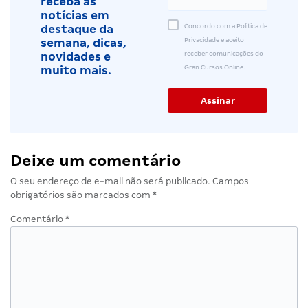
receba as
notícias em
Concordo com a Política de
destaque da
Privacidade e aceito
semana, dicas,
receber comunicações do
novidades e
Gran Cursos Online.
muito mais.
Deixe um comentário
O seu endereço de e-mail não será publicado.
Campos
obrigatórios são marcados com
*
Comentário
*