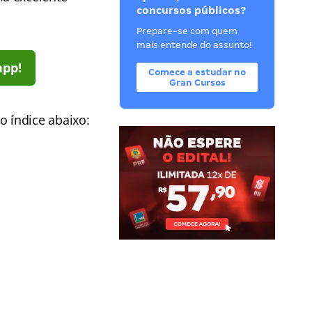
concursos públicos?
Prepare-se com quem
mais entende do assunto!
app!
Comece a estudar no
Gran Cursos
no
índice abaixo: