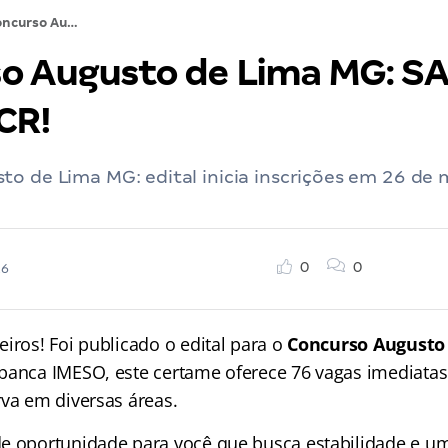
Concurso Augusto de Lima MG: SAIU; 76 vagas + CR!
o Augusto de Lima MG: SA
CR!
o de Lima MG: edital inicia inscrições em 26 de 
0
0
26
iros! Foi publicado o edital para o
Concurso Augusto
banca IMESO, este certame oferece 76 vagas imediata
rva em diversas áreas.
e oportunidade para você que busca estabilidade e u