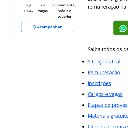
R$
76
Fundamental,
remuneração na c
4.404
vagas
médio e
superior
Acompanhar
Saiba todos os 
Situação atual
Remuneração
Inscrições
Cargos e vagas
Etapas de provas
Materiais gratuit
Clique aqui para