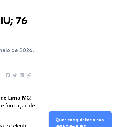
IU; 76
maio de 2026.
 de Lima MG
!
s e formação de
Quer conquistar a sua
ma excelente
aprovação em