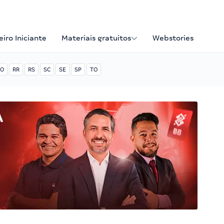
iro Iniciante
Materiais gratuitos
Webstories
O
RR
RS
SC
SE
SP
TO