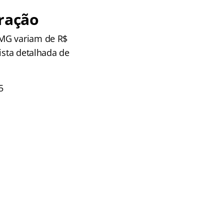
ração
 MG variam de R$
ista detalhada de
5