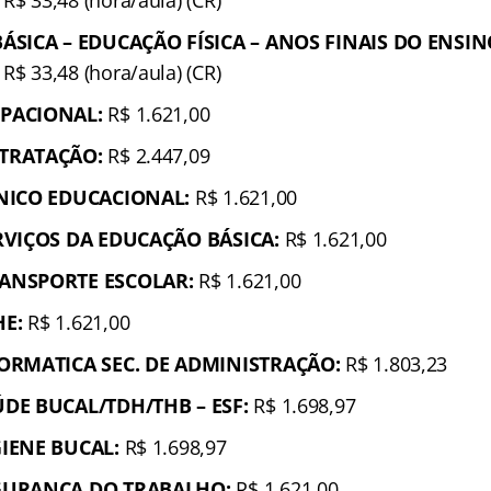
ÁSICA – EDUCAÇÃO FÍSICA – ANOS FINAIS DO ENSI
R$ 33,48 (hora/aula) (CR)
PACIONAL:
R$ 1.621,00
TRATAÇÃO:
R$ 2.447,09
CNICO EDUCACIONAL:
R$ 1.621,00
RVIÇOS DA EDUCAÇÃO BÁSICA:
R$ 1.621,00
ANSPORTE ESCOLAR:
R$ 1.621,00
E:
R$ 1.621,00
ORMATICA SEC. DE ADMINISTRAÇÃO:
R$ 1.803,23
DE BUCAL/TDH/THB – ESF:
R$ 1.698,97
IENE BUCAL:
R$ 1.698,97
GURANÇA DO TRABALHO:
R$ 1.621,00