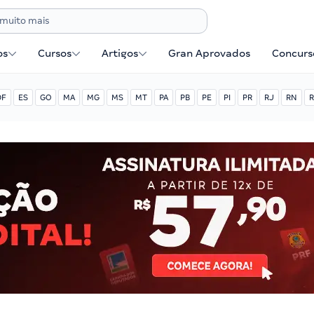
os
Cursos
Artigos
Gran Aprovados
Concurse
DF
ES
GO
MA
MG
MS
MT
PA
PB
PE
PI
PR
RJ
RN
R