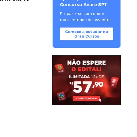
Concurso Avaré SP?
Prepare-se com quem
mais entende do assunto!
Comece a estudar no
Gran Cursos