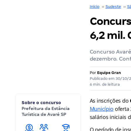
Início
››
Sudeste
››
S
Concurso
6,2 mil.
Concurso Avaré
dezembro. Conf
Por
Equipe Gran
Publicado em
30/10/
6 min. de leitura
As inscrições do
Sobre o concurso
Município
oferta
Prefeitura da Estância
Turística de Avaré SP
salários iniciais 
O período de ins