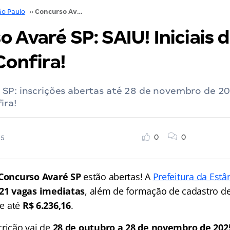
ão Paulo
››
Concurso Avaré SP: SAIU! Iniciais de até R$ 6,2 mil. Confira!
 Avaré SP: SAIU! Iniciais 
 Confira!
 SP: inscrições abertas até 28 de novembro de 2
ira!
0
0
25
Concurso Avaré SP
estão abertas! A
Prefeitura da Estâ
21 vagas imediatas
, além de formação de cadastro d
de até
R$ 6.236,16
.
crição vai de
28 de outubro a 28 de novembro de 202