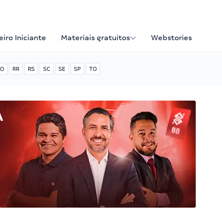
iro Iniciante
Materiais gratuitos
Webstories
O
RR
RS
SC
SE
SP
TO