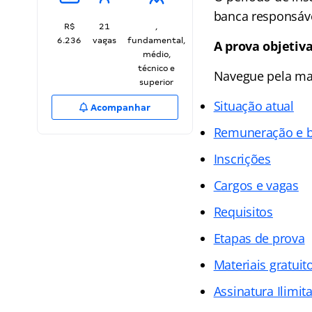
banca responsáve
R$
21
,
6.236
vagas
fundamental,
A prova objetiva
médio,
técnico e
Navegue pela ma
superior
Situação atual
Acompanhar
Remuneração e b
Inscrições
Cargos e vagas
Requisitos
Etapas de prova
Materiais gratuit
Assinatura Ilimit