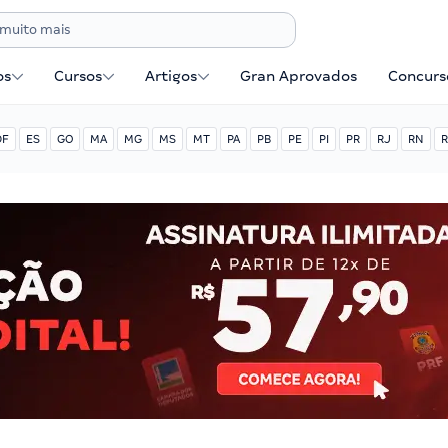
os
Cursos
Artigos
Gran Aprovados
Concurse
DF
ES
GO
MA
MG
MS
MT
PA
PB
PE
PI
PR
RJ
RN
R