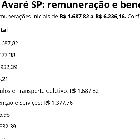
o
Avaré SP
: remuneração e bene
emunerações iniciais de
R$ 1.687,82 a R$ 6.236,16.
Confi
tal
.687,82
577,38
.932,39
4,21
los e Transporte Coletivo: R$ 1.687,82
nção e Serviços: R$ 1.377,76
5,96
.932,39