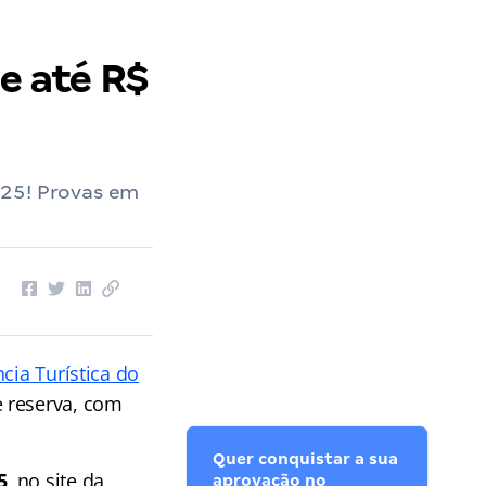
de até R$
025! Provas em
ncia Turística do
e reserva, com
Quer conquistar a sua
5
, no site da
aprovação no