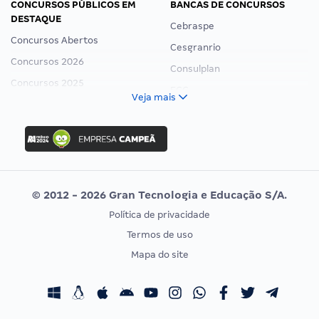
CONCURSOS PÚBLICOS EM
BANCAS DE CONCURSOS
DESTAQUE
Cebraspe
Concursos Abertos
Cesgranrio
Concursos 2026
Consulplan
Concursos 2025
FCC
Veja mais
Concurso Nacional Unificado
FGV
Concurso Ibama
Idecan
Concurso MPU
Selecon
Editais publicados
Uniase
© 2012 - 2026 Gran Tecnologia e Educação S/A.
Vunesp
Política de privacidade
CONCURSOS POR PROFISSÃO
EXAME DE ORDEM
Termos de uso
Concursos Administrativos
OAB
Mapa do site
Concursos Educação
Prova OAB
Concursos Fiscais
Calendário OAB
Concursos Jurídicos
Questões OAB