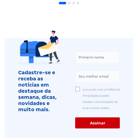
Cadastre-se e
receba as
notícias em
Concordo com a Política de
destaque da
Privacidade e aceito
semana, dicas,
receber comunicações do
novidades e
Gran Cursos Online.
muito mais.