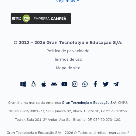
Veja mais
Concurso Nacional Unificado
FGV
Concurso Ibama
Idecan
Concurso MPU
Selecon
Editais publicados
Uniase
© 2012 - 2026 Gran Tecnologia e Educação S/A.
Vunesp
Política de privacidade
CONCURSOS POR PROFISSÃO
EXAME DE ORDEM
Termos de uso
Concursos Administrativos
OAB
Mapa do site
Concursos Educação
Prova OAB
Concursos Fiscais
Calendário OAB
Concursos Jurídicos
Questões OAB
Concursos Militares
Recursos OAB
Gran é uma marca da empresa
Gran Tecnologia e Educação S/A
, CNPJ:
Concursos Policiais
Exame de Ordem
18.260.822/0001-77, SBS Quadra 02, Bloco J, Lote 10, Edifício Carlton
Concursos Saúde
Tower, Sala 201, 2º Andar, Asa Sul, Brasília-DF, CEP 70.070-120.
Concursos Tribunais
Gran Tecnologia e Educação S/A - 2026 © Todos os direitos reservados ®
Residência Multiprofissional