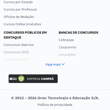
Cursos por Estado
Cursos por Professor
Oficina de Redação
Cursos Online Gratuitos
CONCURSOS PÚBLICOS EM
BANCAS DE CONCURSOS
DESTAQUE
Cebraspe
Concursos Abertos
Cesgranrio
Concursos 2026
Consulplan
Concursos 2025
FCC
Veja mais
Concurso Nacional Unificado
FGV
Concurso Ibama
Idecan
Concurso MPU
Selecon
Editais publicados
Uniase
© 2012 - 2026 Gran Tecnologia e Educação S/A.
Vunesp
Política de privacidade
CONCURSOS POR PROFISSÃO
EXAME DE ORDEM