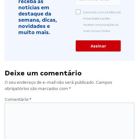
receba as
notícias em
Concordo com a Política de
destaque da
Privacidade e aceito
semana, dicas,
receber comunicações do
novidades e
Gran Cursos Online.
muito mais.
Deixe um comentário
O seu endereço de e-mail não será publicado.
Campos
obrigatórios são marcados com
*
Comentário
*