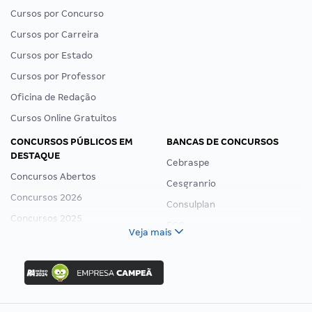
Cursos por Concurso
Cursos por Carreira
Cursos por Estado
Cursos por Professor
Oficina de Redação
Cursos Online Gratuitos
CONCURSOS PÚBLICOS EM
BANCAS DE CONCURSOS
DESTAQUE
Cebraspe
Concursos Abertos
Cesgranrio
Concursos 2026
Consulplan
Concursos 2025
FCC
Veja mais
Concurso Nacional Unificado
FGV
Concurso Ibama
Idecan
Concurso MPU
Selecon
Editais publicados
Uniase