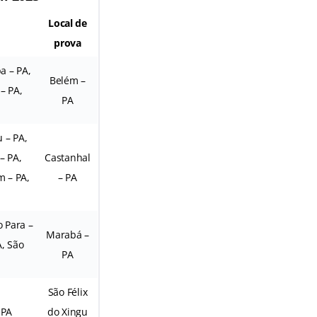
Local de
prova
a – PA,
Belém –
– PA,
PA
 – PA,
– PA,
Castanhal
m – PA,
– PA
o Para –
Marabá –
A, São
PA
São Félix
 PA
do Xingu