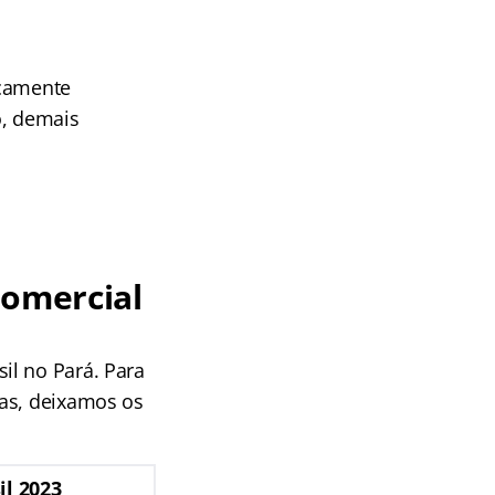
icamente
o, demais
comercial
il no Pará. Para
las, deixamos os
il 2023