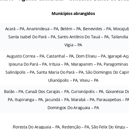
Municípios abrangidos
Acará – PA, Ananindeua – PA, Belém – PA, Benevides – PA, Mocajub
Santa Isabel Do Pará – PA, Santo Antônio Do Tauá – PA, Tailandia 
Vigia – PA
Augusto Correa – PA, Castanhal – PA, Dom Eliseu – PA, Igarapé-Açu
Ipixuna Do Pará – PA, Irituia – PA, Marapanim – PA, Paragominas 
Salinópolis – PA, Santa Maria Do Pará – PA, São Domingos Do Capi
Ulianópolis – PA, Viseu – PA
Baião – PA, Canaã Dos Carajás – PA, Curionópolis – PA, Goianésia D
PA, Itupiranga – PA, Jacundá – PA, Marabá – PA, Parauapebas – P
Domingos Do Araguaia – PA
Floresta Do Araguaia – PA, Redenção – PA, São Felix Do Xingu –