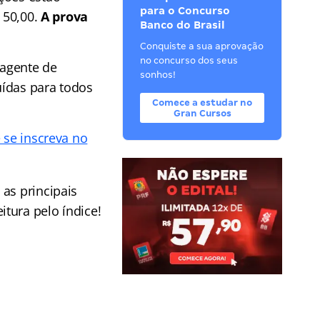
para o Concurso
 50,00.
A prova
Banco do Brasil
Conquiste a sua aprovação
no concurso dos seus
 agente de
sonhos!
uídas para todos
Comece a estudar no
Gran Cursos
 se inscreva no
 as principais
tura pelo índice!