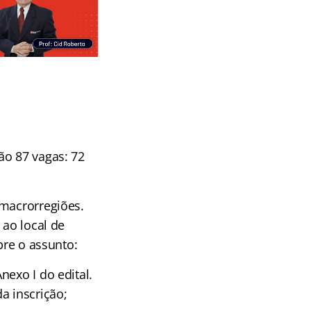
ão 87 vagas: 72
 macrorregiões.
 ao local de
bre o assunto:
nexo I do edital.
a inscrição;