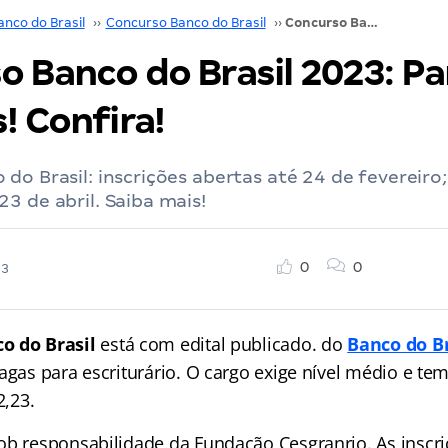
anco do Brasil
››
Concurso Banco do Brasil
››
Concurso Banco do Brasil 2023: Pará tem 87 vagas! Confira!
o Banco do Brasil 2023: P
! Confira!
do Brasil: inscrições abertas até 24 de fevereiro
3 de abril. Saiba mais!
0
0
23
o do Brasil
está com edital publicado. do
Banco do Br
vagas para escriturário. O cargo exige nível médio e t
2,23.
ob responsabilidade da Fundação Cesgranrio. As inscri