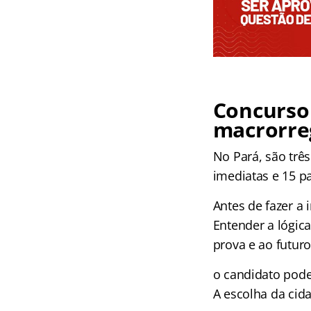
Concurso 
macrorre
No Pará, são trê
imediatas e 15 pa
Antes de fazer a
Entender a lógica
prova e ao futuro
o candidato poder
A escolha da cid