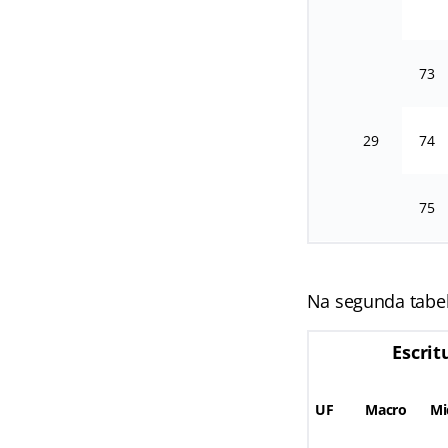
73
29
74
75
Na segunda tabela
Escrit
UF
Macro
Mi