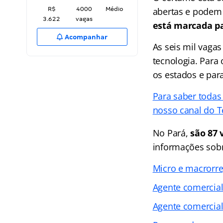
R$
4000
Médio
abertas e podem s
3.622
vagas
está marcada par
Acompanhar
As seis mil vagas
tecnologia. Para 
os estados e para
Para saber todas 
nosso canal do T
No Pará,
são 87 
informações sobr
Micro e macrorre
Agente comercial
Agente comercial: