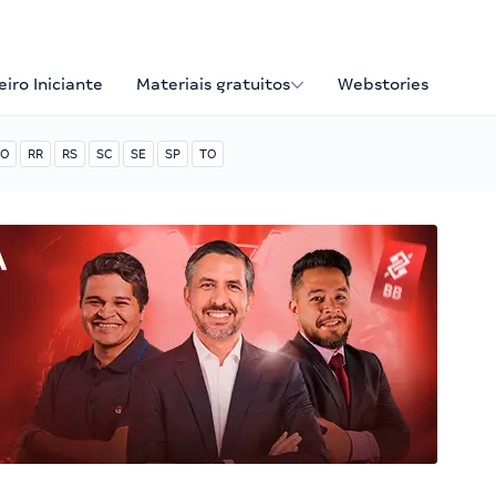
iro Iniciante
Materiais gratuitos
Webstories
O
RR
RS
SC
SE
SP
TO