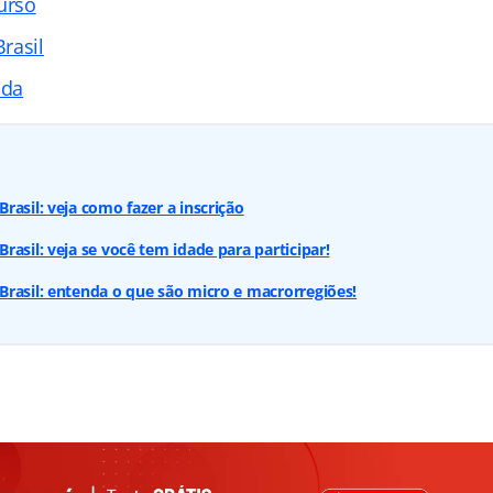
urso
rasil
ada
rasil: veja como fazer a inscrição
rasil: veja se você tem idade para participar!
rasil: entenda o que são micro e macrorregiões!