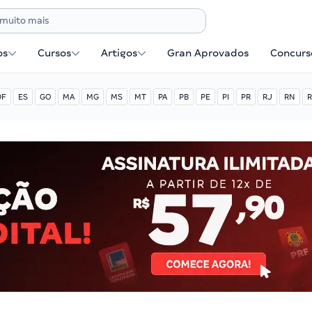
os
Cursos
Artigos
Gran Aprovados
Concurse
DF
ES
GO
MA
MG
MS
MT
PA
PB
PE
PI
PR
RJ
RN
R