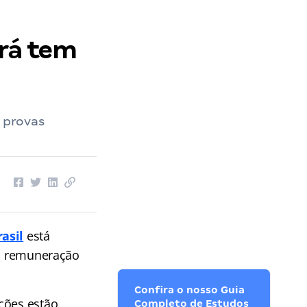
ará tem
; provas
asil
está
em remuneração
Confira o nosso Guia
ções estão
Completo de Estudos