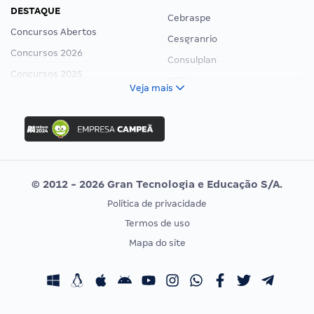
DESTAQUE
Cebraspe
Concursos Abertos
Cesgranrio
Concursos 2026
Consulplan
Concursos 2025
FCC
Veja mais
Concurso Nacional Unificado
FGV
Concurso Ibama
Idecan
Concurso MPU
Selecon
Editais publicados
Uniase
© 2012 - 2026 Gran Tecnologia e Educação S/A.
Vunesp
Política de privacidade
CONCURSOS POR PROFISSÃO
EXAME DE ORDEM
Termos de uso
Concursos Administrativos
OAB
Mapa do site
Concursos Educação
Prova OAB
Concursos Fiscais
Calendário OAB
Concursos Jurídicos
Questões OAB