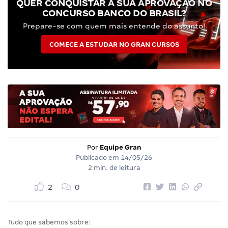
QUER CONQUISTAR A SUA APROVAÇÃO NO
CONCURSO BANCO DO BRASIL?
Prepare-se com quem mais entende do assunto!
COMECE A ESTUDAR NO GRAN CURSOS
Por
Equipe Gran
Publicado em
14/05/26
2 min. de leitura
2
0
Tudo que sabemos sobre: