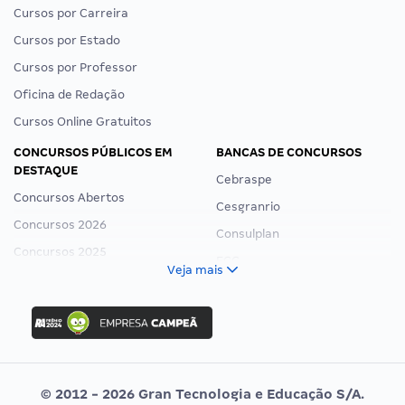
Cursos por Carreira
Cursos por Estado
Cursos por Professor
Oficina de Redação
Cursos Online Gratuitos
CONCURSOS PÚBLICOS EM
BANCAS DE CONCURSOS
DESTAQUE
Cebraspe
Concursos Abertos
Cesgranrio
Concursos 2026
Consulplan
Concursos 2025
FCC
Veja mais
Concurso Nacional Unificado
FGV
Concurso Ibama
Idecan
Concurso MPU
Selecon
Editais publicados
Uniase
© 2012 - 2026 Gran Tecnologia e Educação S/A.
Vunesp