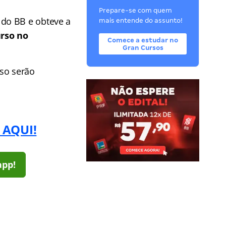
Prepare-se com quem
do BB e obteve a
mais entende do assunto!
rso no
Comece a estudar no
Gran Cursos
rso serão
 AQUI!
app!