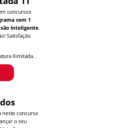
tada 11
 em concursos
grama com 1
isão Inteligente
.
o! Satisfação
tura Ilimitada.
udos
a neste concurso
ançar o seu