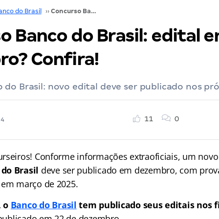
anco do Brasil
››
Concurso Banco do Brasil: edital em dezembro? Confira!
 Banco do Brasil: edital 
o? Confira!
do Brasil: novo edital deve ser publicado nos pr
11
0
24
rseiros! Conforme informações extraoficiais, um novo 
do Brasil
deve ser publicado em dezembro, com prova
s em março de 2025.
,
o
Banco do Brasil
tem publicado seus editais nos f
i publicado em 22 de dezembro.