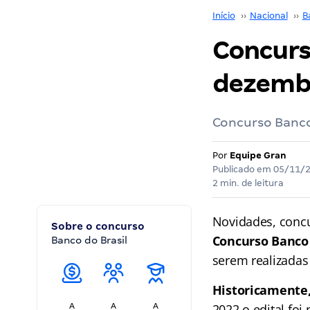
Início
››
Nacional
››
B
Concurso
dezembr
Concurso Banco 
Por
Equipe Gran
Publicado em
05/11/
2 min. de leitura
Novidades, concu
Sobre o concurso
Concurso Banco 
Banco do Brasil
serem realizada
Historicamente
A
A
A
2022 o edital fo