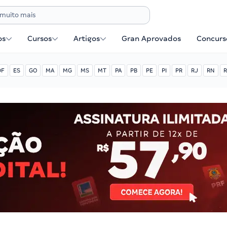
os
Cursos
Artigos
Gran Aprovados
Concurse
DF
ES
GO
MA
MG
MS
MT
PA
PB
PE
PI
PR
RJ
RN
R