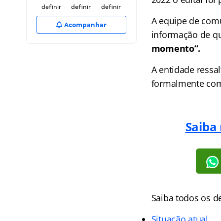
definir
definir
definir
A equipe de comu
Acompanhar
informação de q
momento”.
A entidade ressa
formalmente co
Saiba
Saiba todos os d
Situação atual