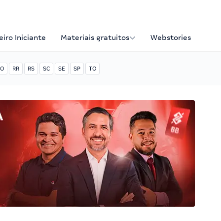
iro Iniciante
Materiais gratuitos
Webstories
O
RR
RS
SC
SE
SP
TO